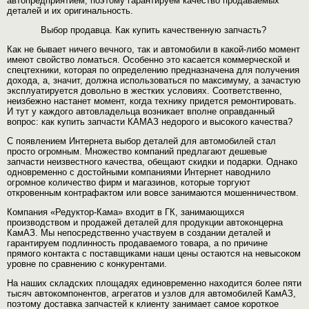
автопредприятием, поэтому гарантируем качество продаваемых
деталей и их оригинальность.
Выбор продавца. Как купить качественную запчасть?
Как не бывает ничего вечного, так и автомобили в какой-либо момент
имеют свойство ломаться. Особенно это касается коммерческой и
спецтехники, которая по определению предназначена для получения
дохода, а, значит, должна использоваться по максимуму, а зачастую
эксплуатируется довольно в жестких условиях. Соответственно,
неизбежно настанет момент, когда технику придется ремонтировать.
И тут у каждого автовладельца возникает вполне оправданный
вопрос: как купить запчасти КАМАЗ недорого и высокого качества?
С появлением Интернета выбор деталей для автомобилей стал
просто огромным. Множество компаний предлагают дешевые
запчасти неизвестного качества, обещают скидки и подарки. Однако
одновременно с достойными компаниями Интернет наводнило
огромное количество фирм и магазинов, которые торгуют
откровенным контрафактом или вовсе занимаются мошенничеством.
Компания «Редуктор-Кама» входит в ГК, занимающихся
производством и продажей деталей для продукции автоконцерна
КамАЗ. Мы непосредственно участвуем в создании деталей и
гарантируем подлинность продаваемого товара, а по причине
прямого контакта с поставщиками наши цены остаются на невысоком
уровне по сравнению с конкурентами.
На наших складских площадях единовременно находится более пяти
тысяч автокомпонентов, агрегатов и узлов для автомобилей КамАЗ,
поэтому доставка запчастей к клиенту занимает самое короткое