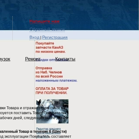
Напишите нам
Обратный звонок
Вход
Регистрация
|
рузок
Ремонт
Контакты
вки Товара и отражает его в счете на
бязуется поставить Товар Покупателю
рабочих дней, следующих после даты
авленный Товар в течение 6 (Шести)
иод эксплуатации Покупатель составляет