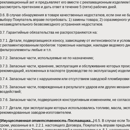
рекламационный акт и предъявляет его вместе с рекламационным изделием 
рассмотреть претензию и дать ответ в течение 5 (пяти) рабочих дней.
3.6. В случае обнаружения в товаре качественных недостатков, если они не 
выбору Покупатель вправе потребовать: 1) замены товара; 2) соразмерного 
незамедлительного безвозмездного устранения недостатков.
3.7. Гарантийные обязательства не распространяются на:
3.7.1. Детали, подвергающиеся износу, зависящему от интенсивности и усло
с регламентированным пробегом: тормозные накладки, накладки ведомого ди
фильтроэлементы любые и т.п.
3.7.2. Запасные части, используемые не по назначению;
3.7.3. Запасные части, хранение, эксплуатация и обслуживание которых про
рекомендаций, изложенных в паспорте (руководстве по эксплуатации) издели
3.7.4. Запасные части с нарушением или отсутствием заводской пломбировки 
3.7.5. Запасные части, поврежденные в результате ударов или других механи
воздействий;
3.7.6. Запасные части, подвергшиеся конструктивным изменениям, не соглас
3.7.7. Детали, при эксплуатации которых использовались топливо, масла, эк
рекомендованные заводом-изготовителем.
(Имущественная ответственность Поставщика...)
6.5. В случае если 
сроки, указанные в п. 2.2.1. настоящего Договора, Покупатель вправе предъя