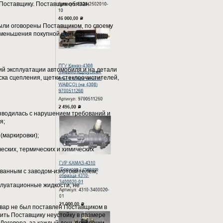
Поставщику. Поставщик обязан
были оговорены Поставщиком, по своему
уменьшения покупной цены; 3)
вий эксплуатации автомобиля и на детали
ска сцепления, щетки стеклоочистителей,
изводилась с нарушением требований и
я;
(маркировки);
ческих, термических и химических
ованным с заводом-изготовителем;
сплуатационные жидкости, не
Товар не был поставлен Поставщиком в
вить Поставщику неустойку в размере