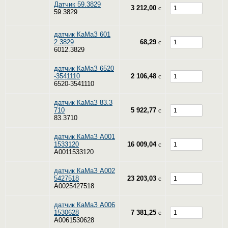
Датчик 59.3829
3 212,00
c
59.3829
датчик КаМаЗ 601
2.3829
68,29
c
6012.3829
датчик КаМаЗ 6520
-3541110
2 106,48
c
6520-3541110
датчик КаМаЗ 83.3
710
5 922,77
c
83.3710
датчик КаМаЗ A001
1533120
16 009,04
c
A0011533120
датчик КаМаЗ A002
5427518
23 203,03
c
A0025427518
датчик КаМаЗ A006
1530628
7 381,25
c
A0061530628