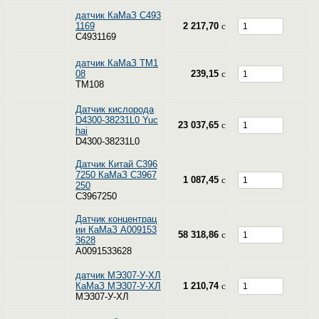
датчик КаМаЗ С493
1169
2 217,70
c
С4931169
датчик КаМаЗ ТМ1
08
239,15
c
ТМ108
Датчик кислорода
D4300-38231L0 Yuc
23 037,65
c
hai
D4300-38231L0
Датчик Китай С396
7250 КаМаЗ C3967
1 087,45
c
250
C3967250
Датчик концентрац
ии КаМаЗ A009153
58 318,86
c
3628
A0091533628
датчик МЭ307-У-ХЛ
КаМаЗ МЭ307-У-ХЛ
1 210,74
c
МЭ307-У-ХЛ