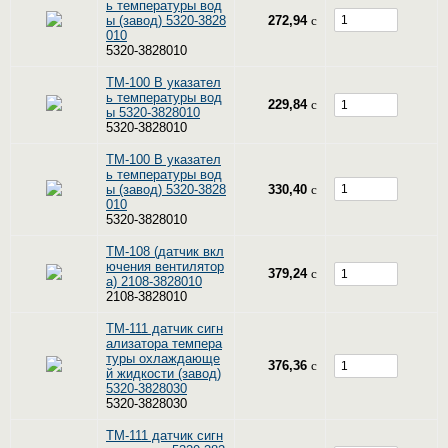
ь температуры вод
ы (завод) 5320-3828
272,94
c
010
5320-3828010
ТМ-100 В указател
ь температуры вод
229,84
c
ы 5320-3828010
5320-3828010
ТМ-100 В указател
ь температуры вод
ы (завод) 5320-3828
330,40
c
010
5320-3828010
ТМ-108 (датчик вкл
ючения вентилятор
379,24
c
а) 2108-3828010
2108-3828010
ТМ-111 датчик сигн
ализатора темпера
туры охлаждающе
376,36
c
й жидкости (завод)
5320-3828030
5320-3828030
ТМ-111 датчик сигн