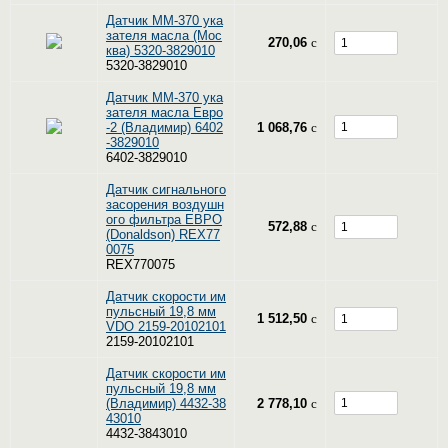
Датчик ММ-370 ука
зателя масла (Мос
270,06
c
ква) 5320-3829010
5320-3829010
Датчик ММ-370 ука
зателя масла Евро
-2 (Владимир) 6402
1 068,76
c
-3829010
6402-3829010
Датчик сигнального
засорения воздушн
ого фильтра ЕВРО
572,88
c
(Donaldson) REX77
0075
REX770075
Датчик скорости им
пульсный 19,8 мм
1 512,50
c
VDO 2159-20102101
2159-20102101
Датчик скорости им
пульсный 19,8 мм
(Владимир) 4432-38
2 778,10
c
43010
4432-3843010