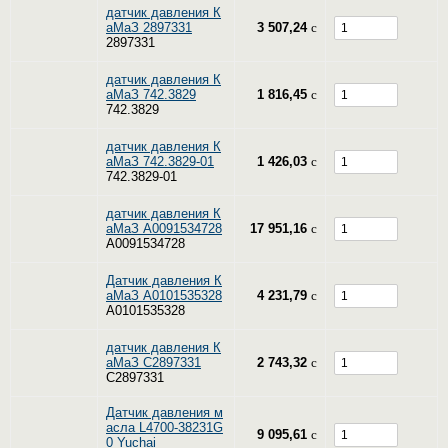
датчик давления К
аМаЗ 2897331
3 507,24
c
2897331
датчик давления К
аМаЗ 742.3829
1 816,45
c
742.3829
датчик давления К
аМаЗ 742.3829-01
1 426,03
c
742.3829-01
датчик давления К
аМаЗ A0091534728
17 951,16
c
A0091534728
Датчик давления К
аМаЗ A0101535328
4 231,79
c
A0101535328
датчик давления К
аМаЗ C2897331
2 743,32
c
C2897331
Датчик давления м
асла L4700-38231G
9 095,61
c
0 Yuchai