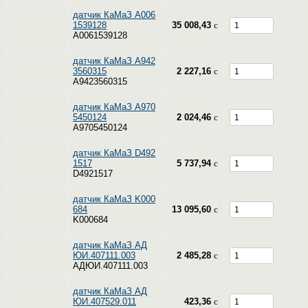
датчик КаМаЗ A006
1539128
35 008,43
c
A0061539128
датчик КаМаЗ A942
3560315
2 227,16
c
A9423560315
датчик КаМаЗ A970
5450124
2 024,46
c
A9705450124
датчик КаМаЗ D492
1517
5 737,94
c
D4921517
датчик КаМаЗ K000
684
13 095,60
c
K000684
датчик КаМаЗ АД
ЮИ.407111.003
2 485,28
c
АДЮИ.407111.003
датчик КаМаЗ АД
ЮИ.407529.011
423,36
c