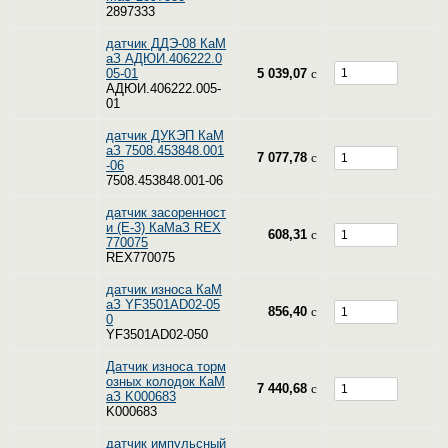
2897333
датчик ДДЭ-08 КаМ
аЗ АДЮИ.406222.0
05-01
5 039,07
c
АДЮИ.406222.005-
01
датчик ДУКЭП КаМ
аЗ 7508.453848.001
7 077,78
c
-06
7508.453848.001-06
датчик засоренност
и (Е-3) КаМаЗ REX
608,31
c
770075
REX770075
датчик износа КаМ
аЗ YF3501AD02-05
856,40
c
0
YF3501AD02-050
Датчик износа торм
озных колодок КаМ
7 440,68
c
аЗ K000683
K000683
датчик импульсный