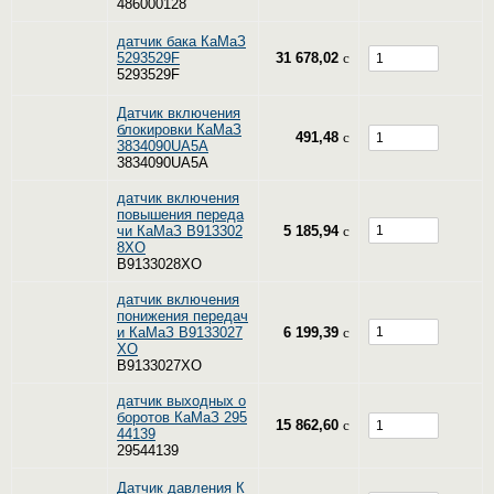
486000128
датчик бака КаМаЗ
5293529F
31 678,02
c
5293529F
Датчик включения
блокировки КаМаЗ
491,48
c
3834090UA5A
3834090UA5A
датчик включения
повышения переда
чи КаМаЗ B913302
5 185,94
c
8XO
B9133028XO
датчик включения
понижения передач
и КаМаЗ B9133027
6 199,39
c
XO
B9133027XO
датчик выходных о
боротов КаМаЗ 295
15 862,60
c
44139
29544139
Датчик давления К