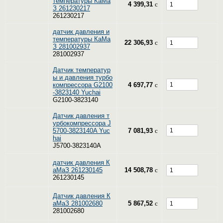
температуры КаМа
4 399,31
c
З 261230217
261230217
датчик давления и
температуры КаМа
22 306,93
c
З 281002937
281002937
Датчик температур
ы и давления турбо
компрессора G2100
4 697,77
c
-3823140 Yuchai
G2100-3823140
Датчик давления т
урбокомпрессора J
5700-3823140A Yuc
7 081,93
c
hai
J5700-3823140A
датчик давления К
аМаЗ 261230145
14 508,78
c
261230145
Датчик давления К
аМаЗ 281002680
5 867,52
c
281002680