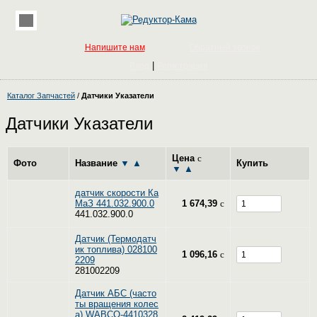
Напишите нам
Обратный звонок
|
Вход
Регистрация
Каталог Запчастей
/
Датчики Указатели
Датчики Указатели
Цена
c
Фото
Название
▼
▲
Купить
▼
▲
датчик скорости Ка
МаЗ 441.032.900.0
1 674,39
c
441.032.900.0
Датчик (Термодатч
ик топлива) 028100
1 096,16
c
2209
281002209
Датчик АБС (часто
ты вращения колес
а) WABCO-4410328