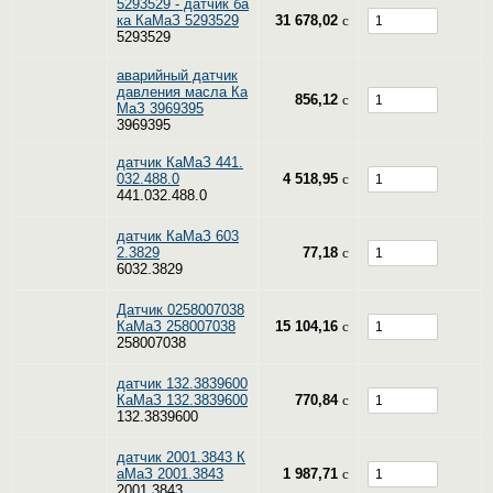
5293529 - датчик ба
ка КаМаЗ 5293529
31 678,02
c
5293529
аварийный датчик
давления масла Ка
856,12
c
МаЗ 3969395
3969395
датчик КаМаЗ 441.
032.488.0
4 518,95
c
441.032.488.0
датчик КаМаЗ 603
2.3829
77,18
c
6032.3829
Датчик 0258007038
КаМаЗ 258007038
15 104,16
c
258007038
датчик 132.3839600
КаМаЗ 132.3839600
770,84
c
132.3839600
датчик 2001.3843 К
аМаЗ 2001.3843
1 987,71
c
2001.3843