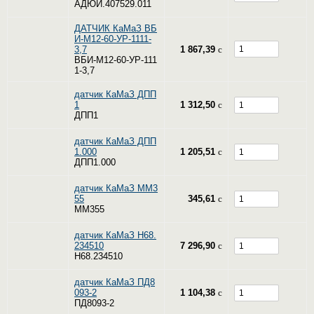
АДЮИ.407529.011
ДАТЧИК КаМаЗ ВБ
И-М12-60-УР-1111-
3,7
1 867,39
c
ВБИ-М12-60-УР-111
1-3,7
датчик КаМаЗ ДПП
1
1 312,50
c
ДПП1
датчик КаМаЗ ДПП
1.000
1 205,51
c
ДПП1.000
датчик КаМаЗ ММ3
55
345,61
c
ММ355
датчик КаМаЗ Н68.
234510
7 296,90
c
Н68.234510
датчик КаМаЗ ПД8
093-2
1 104,38
c
ПД8093-2