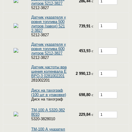
286,44
c
литров 5212-3827
5212-3827
Датчик указателя у
ровня топлива 500
литров (завод) 521
739,91
c
2-3827
5212-3827
Датчик указателя у
ровня топлива 600
453,93
c
литров 5212-3827
5212-3827
Датчик частоты вра
щения коленвала Е
2 990,13
c
ВРО-3 0281002201
281002201
Диск на тахограф
(100 шт в упаковке)
698,80
c
Диск на тахограф
ТМ-100 А 5320-382
8010
229,84
c
5320-3828010
ТМ-100 А указател