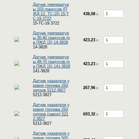
Датчик температур
ы 103 градусов (П
ЖД-12. ТС-15) 15-Т
438,08
c
С-19.3722
15-ТС-19.3722
Датчик температур
ы 30-40 градусов (н
423,23
c
а ПЖД 15) 14-3828
14-3828
Датчик температур
ы 48-70 градусов (н
423,23
c
а ПЖД 15) 141-3828
141-3828
Датчик указателя у
ровня топлива 250
267,96
c
литров 5212-3827
5212-3827
Датчик указателя у
ровня топлива 250
литров (завод) 521
693,32
c
2-3827
5212-3827
Датчик указателя у
ровня топлива 500