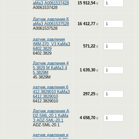
аМаЗ A0061537428
15 912,54
c
A0061537428
Датчик давления К
аМаЗ A0061537528
16 412,77
c
A0061537528
датчик давления
(ММ-370, V3 КаМаЗ
571,22
c
6402.3829
6402.3829
Датчик давления 4
5.3829 М КаМаЗ 4
1 639,30
c
5.3829М
45.3829М
датчик давления 6
412.3829010 КаМаЗ
297,25
c
6412.3829010
6412.3829010
Датчик давления A
DZ-SML-20.1 КаМа
4 658,70
c
З ADZ-SML-20.1
ADZ-SML-20.1
датчик давления и