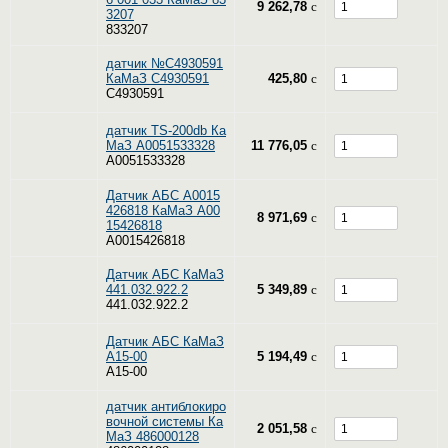
9 262,78
c
3207
833207
датчик №С4930591
КаМаЗ C4930591
425,80
c
C4930591
датчик TS-200db Ка
МаЗ A0051533328
11 776,05
c
A0051533328
Датчик АБС A0015
426818 КаМаЗ A00
8 971,69
c
15426818
A0015426818
Датчик АБС КаМаЗ
441.032.922.2
5 349,89
c
441.032.922.2
Датчик АБС КаМаЗ
A15-00
5 194,49
c
A15-00
датчик антиблокиро
вочной системы Ка
2 051,58
c
МаЗ 486000128