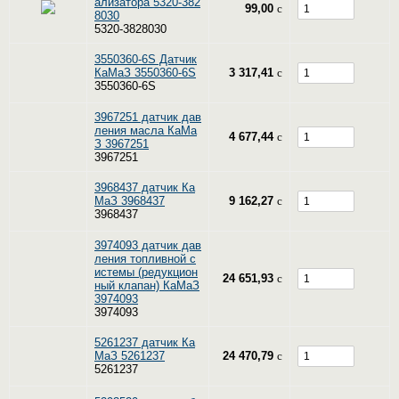
ализатора 5320-382
99,00
c
8030
5320-3828030
3550360-6S Датчик
КаМаЗ 3550360-6S
3 317,41
c
3550360-6S
3967251 датчик дав
ления масла КаМа
4 677,44
c
З 3967251
3967251
3968437 датчик Ка
МаЗ 3968437
9 162,27
c
3968437
3974093 датчик дав
ления топливной с
истемы (редукцион
24 651,93
c
ный клапан) КаМаЗ
3974093
3974093
5261237 датчик Ка
МаЗ 5261237
24 470,79
c
5261237