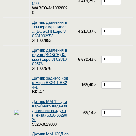
2 419,29
c
090
WABCO-441032809
0
Датчик давления и
температуры масл
а (BОSCH) Евро-3
4 213,37
c
0281002953
281002953
Датчик давления н
адува (BОSCH) Ка
маз (Евро-3) 02810
6 672,43
c
02576
281002576
Датчик заднего ход
а Евро ВК24-1 ВК2
169,40
c
4-1
ВК24-1
Датчик ММ-111-Д а
варийного падения
давления воздуха
65,14
c
(Пенза) 5320-38290
30
5320-3829030
Датчик ММ-120Д ав