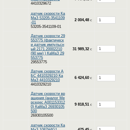
4410329672
датчик скорости Ка
МаЗ 53205-3541109
2 004,48
c
-01
53205-3541109-01
Датчик скорости 29
553775 (фактическ
и датчик импульсн
ый 2171.20002210
31 989,32
c
(90 мм) ) КаМаЗ 29
553775
29553775
Датчик скорости А
БС 4410329210 Ка
6 424,60
c
МаЗ 4410329210
4410329210
Датчик скорости вр
ащения (аналог Ме
рседес A001153312
9 818,51
c
0) КаМаЗ 26930105
500
26930105500
датчик скорости Ка
МаЗ 1087H4G1
475,45
c