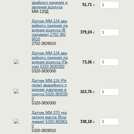
арийного падения д
51,71
c
авления воздуха
ММ-120Д
Датчик ММ-124 ава
рийного падения да
вления воздуха (В
379,24
c
ладимир) 2702-382
9010
2702-3829010
Датчик ММ-124 ава
рийного падения да
вления воздуха (Пе
73,26
c
нза) 5320-3830300
5320-3830300
Датчик ММ-124 (Ре
лком) аварийного п
адения давления в
163,76
c
оздуха 5320-383030
0
5320-3830300
Датчик ММ-370 ука
зателя масла (Вла
димир) 5320-382901
338,18
c
0
5320-3829010