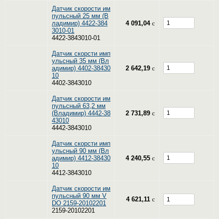
Датчик скорости им
пульсный 25 мм (В
ладимир) 4422-384
4 091,04
c
3010-01
4422-3843010-01
Датчик скорсти имп
ульсный 35 мм (Вл
адимир) 4402-38430
2 642,19
c
10
4402-3843010
Датчик скорости им
пульсный 63,2 мм
(Владимир) 4442-38
2 731,89
c
43010
4442-3843010
Датчик скорсти имп
ульсный 90 мм (Вл
адимир) 4412-38430
4 240,55
c
10
4412-3843010
Датчик скорости им
пульсный 90 мм V
4 621,11
c
DO 2159-20102201
2159-20102201