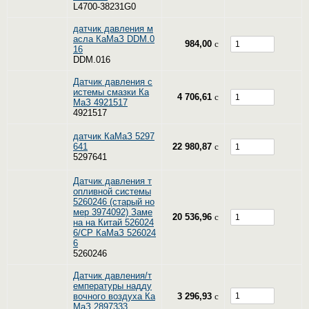
L4700-38231G0
датчик давления м
асла КаМаЗ DDM.0
984,00
c
16
DDM.016
Датчик давления с
истемы смазки Ка
4 706,61
c
МаЗ 4921517
4921517
датчик КаМаЗ 5297
641
22 980,87
c
5297641
Датчик давления т
опливной системы
5260246 (старый но
мер 3974092) Заме
20 536,96
c
на на Китай 526024
6/CP КаМаЗ 526024
6
5260246
Датчик давления/т
емпературы надду
вочного воздуха Ка
3 296,93
c
МаЗ 2897333