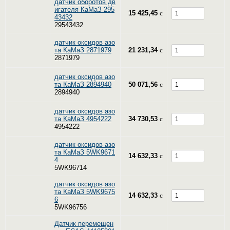
датчик оборотов дв
игателя КаМаЗ 295
15 425,45
c
43432
29543432
датчик оксидов азо
та КаМаЗ 2871979
21 231,34
c
2871979
датчик оксидов азо
та КаМаЗ 2894940
50 071,56
c
2894940
датчик оксидов азо
та КаМаЗ 4954222
34 730,53
c
4954222
датчик оксидов азо
та КаМаЗ 5WK9671
14 632,33
c
4
5WK96714
датчик оксидов азо
та КаМаЗ 5WK9675
14 632,33
c
6
5WK96756
Датчик перемещен