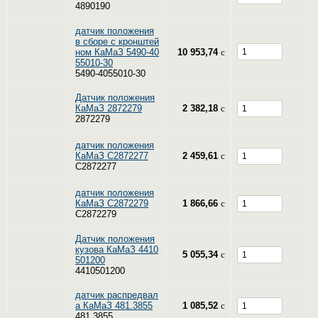
4890190
датчик положения
в сборе с кронштей
ном КаМаЗ 5490-40
10 953,74
c
55010-30
5490-4055010-30
Датчик положения
КаМаЗ 2872279
2 382,18
c
2872279
датчик положения
КаМаЗ C2872277
2 459,61
c
C2872277
датчик положения
КаМаЗ C2872279
1 866,66
c
C2872279
Датчик положения
кузова КаМаЗ 4410
5 055,34
c
501200
4410501200
датчик распредвал
а КаМаЗ 481.3855
1 085,52
c
481.3855