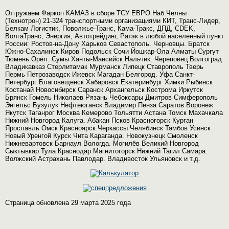
Отгружаем Фаркоп КАМАЗ в сборе ТСУ ЕВРО Наб.Челны
(Технотрон) 21-324 транспортными организациями КИТ, Транс-Лидер,
Белкам Логистик, Поволжье-Транс, Кама-Тракс, ДПД, CDEK,
ВолгаТранс, Энергия, Автотрейдинг, Ратэк в любой населенный пункт
России: Ростов-на-Дону Харьков Севастополь. Черновцы. Братск
Южно-Сахалинск Киров Подольск Сочи Йошкар-Ола Алматы Сургут
Тюмень Орёл. Сумы Ханты-Мансийск Нальчик. Череповец Волгоград
Владикавказ Стерлитамак Мурманск Липецк Ставрополь Тверь
Пермь Петрозаводск Ижевск Магадан Белгород. Уфа Санкт-
Петербург Благовещенск Хабаровск Екатеринбург Химки Рыбинск
Костанай Новосибирск Саранск Архангельск Кострома Иркутск
Брянск Гомель Николаев Рязань Чебоксары Дмитров Симферополь
Энгельс Бузулук Нефтеюганск Владимир Пенза Саратов Воронеж
Якутск Таганрог Москва Кемерово Тольятти Астана Томск Махачкала
Нижний Новгород Калуга. Абакан Псков Красногорск Курган
Ярославль Омск Красноярск Черкассы Челябинск Тамбов Усинск
Новый Уренгой Курск Чита Караганда. Новокузнецк Смоленск
Нижневартовск Барнаул Вологда. Могилёв Великий Новгород
Сыктывкар Тула Краснодар Магнитогорск Нижний Тагил Самара.
Волжский Астрахань Павлодар. Владивосток Ульяновск и т.д.
Страница обновлена 29 марта 2025 года