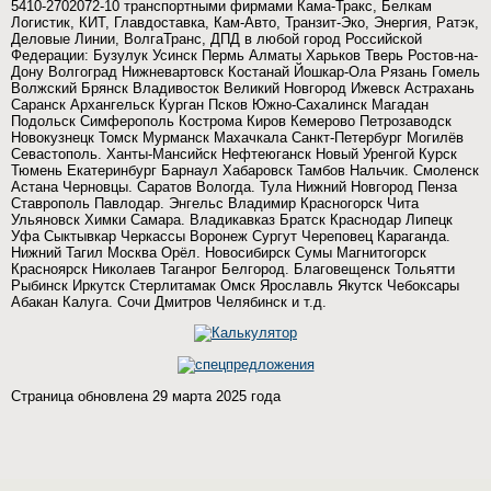
5410-2702072-10 транспортными фирмами Кама-Тракс, Белкам
Логистик, КИТ, Главдоставка, Кам-Авто, Транзит-Эко, Энергия, Ратэк,
Деловые Линии, ВолгаТранс, ДПД в любой город Российской
Федерации: Бузулук Усинск Пермь Алматы Харьков Тверь Ростов-на-
Дону Волгоград Нижневартовск Костанай Йошкар-Ола Рязань Гомель
Волжский Брянск Владивосток Великий Новгород Ижевск Астрахань
Саранск Архангельск Курган Псков Южно-Сахалинск Магадан
Подольск Симферополь Кострома Киров Кемерово Петрозаводск
Новокузнецк Томск Мурманск Махачкала Санкт-Петербург Могилёв
Севастополь. Ханты-Мансийск Нефтеюганск Новый Уренгой Курск
Тюмень Екатеринбург Барнаул Хабаровск Тамбов Нальчик. Смоленск
Астана Черновцы. Саратов Вологда. Тула Нижний Новгород Пенза
Ставрополь Павлодар. Энгельс Владимир Красногорск Чита
Ульяновск Химки Самара. Владикавказ Братск Краснодар Липецк
Уфа Сыктывкар Черкассы Воронеж Сургут Череповец Караганда.
Нижний Тагил Москва Орёл. Новосибирск Сумы Магнитогорск
Красноярск Николаев Таганрог Белгород. Благовещенск Тольятти
Рыбинск Иркутск Стерлитамак Омск Ярославль Якутск Чебоксары
Абакан Калуга. Сочи Дмитров Челябинск и т.д.
Страница обновлена 29 марта 2025 года