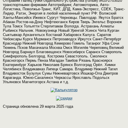
Отправим Палец губки седельного устройства (голый) 5410-2703020
транспортными фирмами Автотрейдинг, Автомоторика, Авто-
Логистика, Поволжье-Транс, КИТ, ДПД, Кама-Экспресс, CDEK, Транс-
Лидер, Ратэк, Энергия в любой населенный пункт РФ: Волжский
Ханты-Мансийск Ижевск Сургут Черновцы. Павлодар. Якутск Братск
Абакан Ростов-на-Дону Нефтеюганск Киров Тверь Энгельс Воронеж
Тула Томск Тольятти Стерлитамак Вологда. Астрахань Алматы
Рыбинск Нальчик. Новокузнецк Новый Уренгой Усинск Чита Курган
Сыктывкар Архангельск Костанай Хабаровск Калуга. Саратов
Чебоксары Курск Мурманск Петрозаводск Иркутск Санкт-Петербург
Краснодар Нижний Новгород Кемерово Гомель Таганрог Уфа Сочи
Тюмень Псков Махачкала Москва Омск Могилёв Череповец Великий
Новгород Барнаул Благовещенск Новосибирск Саранск Ставрополь
Симферополь Белгород. Кострома Севастополь. Смоленск
Красногорск Пермь Пенза Магадан Тамбов Рязань Красноярск
Екатеринбург Харьков Николаев Брянск Волгоград Орёл. Химки
Челябинск Владикавказ Липецк Самара. Владимир Нижний Тагил
Владивосток Бузулук Сумы Нижневартовск Йошкар-Ола Дмитров
Караганда. Южно-Сахалинск Черкассы Ярославль Подольск
Ульяновск Магнитогорск Астана и т.д.
Страница обновлена 29 марта 2025 года