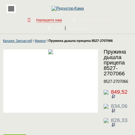
Напишите нам
Обратный звонок
|
Вход
Регистрация
Каталог Запчастей
/
Фаркоп
/
Пружина дышла прицепа 8527-2707066
Пружина
дышла
прицепа
8527-
2707066
8527-2707066
849,52
c
834,06
c
826,33
c