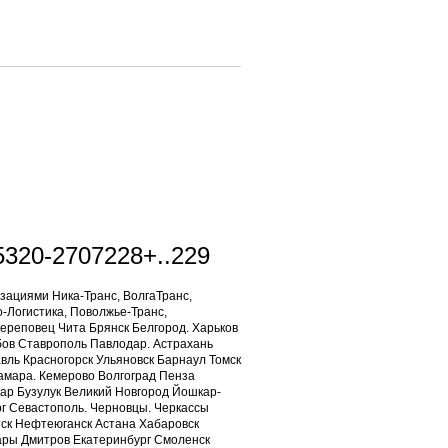
5320-2707228+..229
зациями Ника-Транс, ВолгаТранс,
-Логистика, Поволжье-Транс,
Череповец Чита Брянск Белгород. Харьков
бов Ставрополь Павлодар. Астрахань
вль Красногорск Ульяновск Барнаул Томск
амара. Кемерово Волгоград Пенза
ар Бузулук Великий Новгород Йошкар-
рг Севастополь. Черновцы. Черкассы
тск Нефтеюганск Астана Хабаровск
ары Дмитров Екатеринбург Смоленск