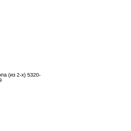
а (из 2-х) 5320-
9