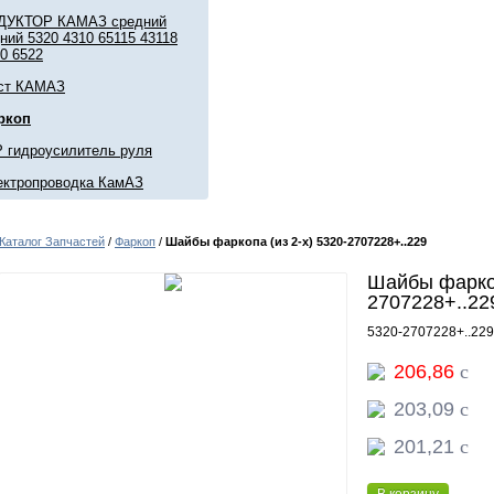
ДУКТОР КАМАЗ средний
ний 5320 4310 65115 43118
0 6522
ст КАМАЗ
ркоп
 гидроусилитель руля
ектропроводка КамАЗ
Каталог Запчастей
/
Фаркоп
/
Шайбы фаркопа (из 2-х) 5320-2707228+..229
Шайбы фаркоп
2707228+..22
5320-2707228+..229
206,86
c
203,09
c
201,21
c