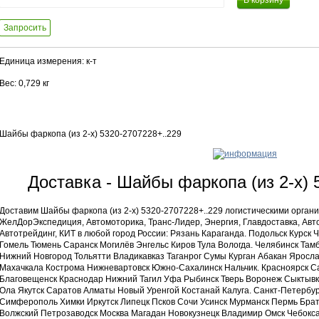
В корзину
Запросить
Единица измерения: к-т
Вес: 0,729 кг
Шайбы фаркопа (из 2-х) 5320-2707228+..229
Доставка - Шайбы фаркопа (из 2-х) 
Доставим Шайбы фаркопа (из 2-х) 5320-2707228+..229 логистическими органи
ЖелДорЭкспедиция, Автомоторика, Транс-Лидер, Энергия, Главдоставка, Авто
Автотрейдинг, КИТ в любой город России: Рязань Караганда. Подольск Курск 
Гомель Тюмень Саранск Могилёв Энгельс Киров Тула Вологда. Челябинск Там
Нижний Новгород Тольятти Владикавказ Таганрог Сумы Курган Абакан Яросла
Махачкала Кострома Нижневартовск Южно-Сахалинск Нальчик. Красноярск С
Благовещенск Краснодар Нижний Тагил Уфа Рыбинск Тверь Воронеж Сыктывк
Ола Якутск Саратов Алматы Новый Уренгой Костанай Калуга. Санкт-Петербу
Симферополь Химки Иркутск Липецк Псков Сочи Усинск Мурманск Пермь Бра
Волжский Петрозаводск Москва Магадан Новокузнецк Владимир Омск Чебокс