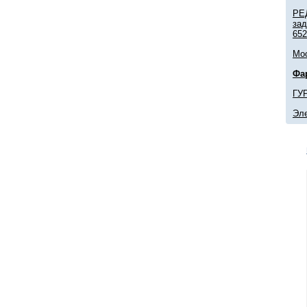
РЕ
зад
652
Мо
Фа
ГУР
Эл