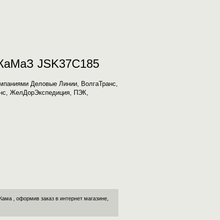
) КаМаЗ JSK37C185
мпаниями Деловые Линии, ВолгаТранс,
ранс, ЖелДорЭкспедиция, ПЭК,
-Кама
, оформив заказ в интернет магазине,