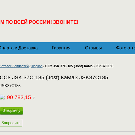
 ПО ВСЕЙ РОССИИ! ЗВОНИТЕ!
Оплата и Доставка
Гарантия
Отзывы
Фото отг
Каталог Запчастей
/
Фаркоп
/
ССУ JSK 37C-185 (Jost) КаМаЗ JSK37C185
ССУ JSK 37C-185 (Jost) КаМаЗ JSK37C185
JSK37C185
90 782,15
c
В корзину
Запросить