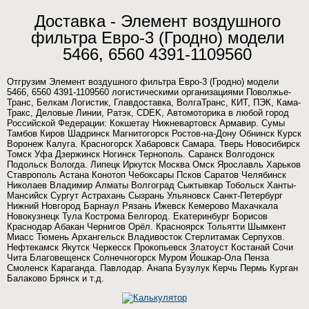
Доставка - Элемент воздушного
фильтра Евро-3 (Гродно) модели
5466, 6560 4391-1109560
Отгрузим Элемент воздушного фильтра Евро-3 (Гродно) модели
5466, 6560 4391-1109560 логистическими организациями Поволжье-
Транс, Белкам Логистик, Главдоставка, ВолгаТранс, КИТ, ПЭК, Кама-
Тракс, Деловые Линии, Ратэк, CDEK, Автомоторика в любой город
Российской Федерации: Кокшетау Нижневартовск Армавир. Сумы
Тамбов Киров Шадринск Магнитогорск Ростов-на-Дону Обнинск Курск
Воронеж Калуга. Красногорск Хабаровск Самара. Тверь Новосибирск
Томск Уфа Дзержинск Ногинск Тернополь. Саранск Волгодонск
Подольск Вологда. Липецк Иркутск Москва Омск Ярославль Харьков
Ставрополь Астана Конотоп Чебоксары Псков Саратов Челябинск
Николаев Владимир Алматы Волгоград Сыктывкар Тобольск Ханты-
Мансийск Сургут Астрахань Сызрань Ульяновск Санкт-Петербург
Нижний Новгород Барнаул Рязань Ижевск Кемерово Махачкала
Новокузнецк Тула Кострома Белгород. Екатеринбург Борисов
Краснодар Абакан Чернигов Орёл. Красноярск Тольятти Шымкент
Миасс Тюмень Архангельск Владивосток Стерлитамак Серпухов.
Нефтекамск Якутск Черкесск Прокопьевск Златоуст Костанай Сочи
Чита Благовещенск Солнечногорск Муром Йошкар-Ола Пенза
Смоленск Караганда. Павлодар. Анапа Бузулук Керчь Пермь Курган
Балаково Брянск и т.д.