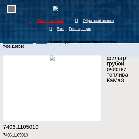
Напишите нам
Обратный звонок
|
Вход
Регистрация
Каталог Запчастей
/
Фильтр
/
фильтр грубой очистки топлива КаМаЗ
7406.1105010
фильтр
грубой
очистки
топлива
КаМаЗ
7406.1105010
7406.1105010