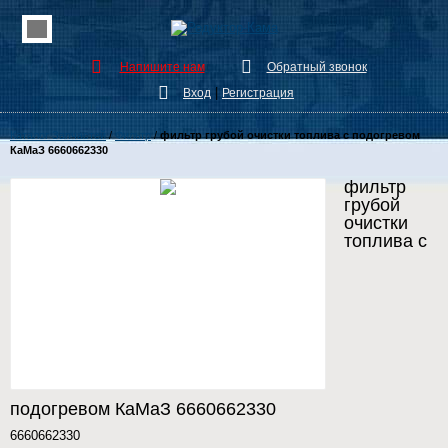
Напишите нам
Обратный звонок
|
Вход
Регистрация
Каталог Запчастей
/
Фильтр
/
фильтр грубой очистки топлива с подогревом
КаМаЗ 6660662330
фильтр
грубой
очистки
топлива с
подогревом КаМаЗ 6660662330
6660662330