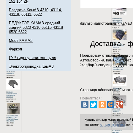
152 154 ZF
Раздатка КамАЗ 4310, 43114,
43118, 65111, 6522
РЕДУКТОР КАМАЗ средний
фильтр магистральный КаМаЗ 
задний 5320 4310 65115 43118
6520 6522
Мост КАМАЗ
Доставка - 
Фаркоп
Производим отправку фильтр 
ГУР гидроусилитель руля
Автомоторика, Кама-Экспресс, 
ЖелДорЭкспедиция, ДПД в люб
Электропроводка КамАЗ
Страница обновлена 29 марта
Поделиться:
Купить фильтр магистральный 
магазине,
отправив заявку
по п