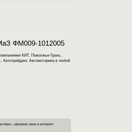
аМаЗ ФМ009-1012005
компаниями КИТ, Поволжье-Транс,
с, Автотрейдинг, Автомоторика в любой
ор-Кама
, оформив заказ в интернет