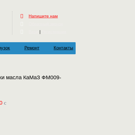
Напишите нам
Обратный звонок
Вход
Регистрация
|
рузок
Ремонт
Контакты
тки масла КаМаЗ ФМ009-
0
c