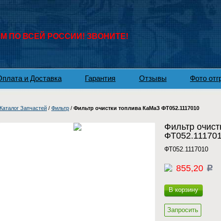
 ПО ВСЕЙ РОССИИ! ЗВОНИТЕ!
Оплата и Доставка
Гарантия
Отзывы
Фото отг
Каталог Запчастей
/
Фильтр
/
Фильтр очистки топлива КаМаЗ ФТ052.1117010
Фильтр очист
ФТ052.11170
ФТ052.1117010
855,20
c
В корзину
Запросить