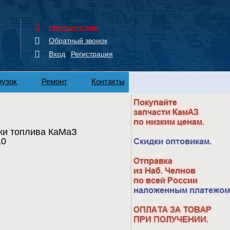
Напишите нам
Обратный звонок
Вход
Регистрация
|
рузок
Ремонт
Контакты
ки топлива КаМаЗ
10