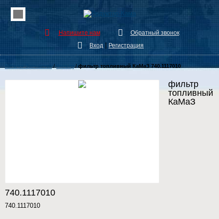
Напишите нам
Обратный звонок
|
Вход
Регистрация
Каталог Запчастей
/
Фильтр
/
фильтр топливный КаМаЗ 740.1117010
фильтр
топливный
КаМаЗ
740.1117010
740.1117010