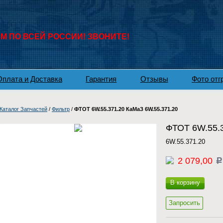
 ПО ВСЕЙ РОССИИ! ЗВОНИТЕ!
Оплата и Доставка
Гарантия
Отзывы
Фото отг
Каталог Запчастей
/
Фильтр
/
ФТОТ 6W.55.371.20 КаМаЗ 6W.55.371.20
ФТОТ 6W.55.3
6W.55.371.20
2 079,00
c
В корзину
Запросить