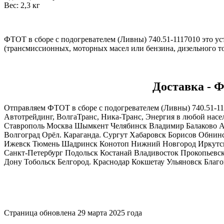
Вес: 2,3 кг
ФТОТ в сборе с подогревателем (Ливны) 740.51-1117010 это уст
(трансмиссионных, моторных масел или бензина, дизельного т
Доставка - Ф
Отправляем ФТОТ в сборе с подогревателем (Ливны) 740.51-
Автотрейдинг, ВолгаТранс, Ника-Транс, Энергия в любой нас
Ставрополь Москва Шымкент Челябинск Владимир Балаково Ар
Волгоград Орёл. Караганда. Сургут Хабаровск Борисов Обнин
Ижевск Тюмень Шадринск Конотоп Нижний Новгород Иркутск
Санкт-Петербург Подольск Костанай Владивосток Прокопьевск
Дону Тобольск Белгород. Краснодар Кокшетау Ульяновск Благ
Страница обновлена 29 марта 2025 года