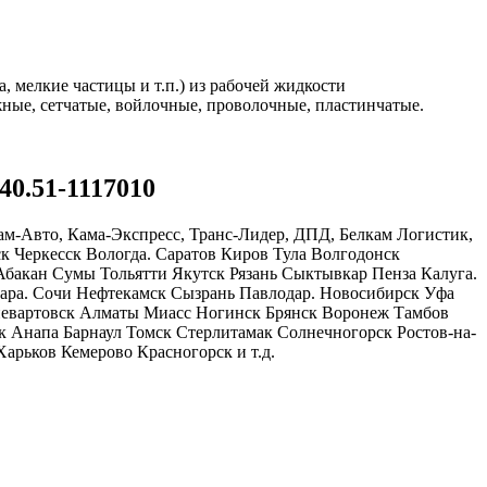
, мелкие частицы и т.п.) из рабочей жидкости
ные, сетчатые, войлочные, проволочные, пластинчатые.
40.51-1117010
м-Авто, Кама-Экспресс, Транс-Лидер, ДПД, Белкам Логистик,
к Черкесск Вологда. Саратов Киров Тула Волгодонск
бакан Сумы Тольятти Якутск Рязань Сыктывкар Пенза Калуга.
мара. Сочи Нефтекамск Сызрань Павлодар. Новосибирск Уфа
евартовск Алматы Миасс Ногинск Брянск Воронеж Тамбов
к Анапа Барнаул Томск Стерлитамак Солнечногорск Ростов-на-
арьков Кемерово Красногорск и т.д.