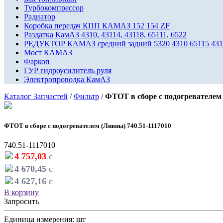
Турбокомпрессор
Радиатор
Коробка передач КПП КАМАЗ 152 154 ZF
Раздатка КамАЗ 4310, 43114, 43118, 65111, 6522
РЕДУКТОР КАМАЗ средний задний 5320 4310 65115 4311
Мост КАМАЗ
Фаркоп
ГУР гидроусилитель руля
Электропроводка КамАЗ
Каталог Запчастей
/
Фильтр
/
ФТОТ в сборе с подогревателем 
ФТОТ в сборе с подогревателем (Ливны) 740.51-1117010
740.51-1117010
4 757,03
c
4 670,45
c
4 627,16
c
В корзину
Запросить
Единица измерения: шт