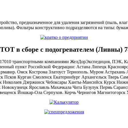
ройство, предназначенное для удаления загрязнений (пыль, влага
оплива). Фильтры конструктивно подразделяются на типы: бумаж
ТОТ в сборе с подогревателем (Ливны) 7
1117010 транспортными компаниями ЖелДорЭкспедиция, ПЭК, Ка
еленный пункт Российской Федерации: Астана Липецк Красноярс
мавир. Омск Кострома Златоуст Тернополь. Муром Астрахань А
ск Псков Курган Смоленск Екатеринбург Архангельск Тверь Са
 Николаев Дзержинск Чебоксары Ханты-Мансийск Курск Нижн
 Новокузнецк Ярославль Махачкала Чита Бузулук Пермь Саранс
овещенск Йошкар-Ола Серпухов. Керчь Чернигов Магнитогорск Х