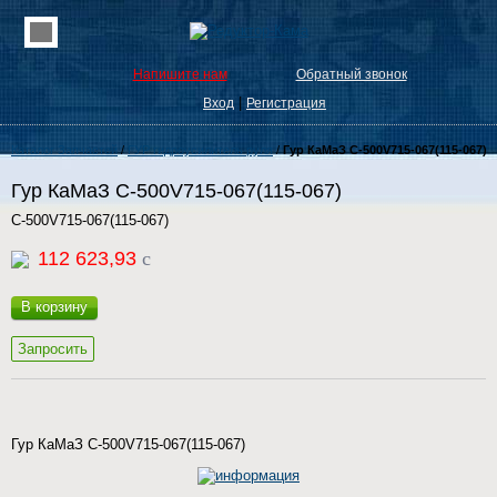
Напишите нам
Обратный звонок
|
Вход
Регистрация
Каталог Запчастей
/
ГУР гидроусилитель руля
/
Гур КаМаЗ C-500V715-067(115-067)
Гур КаМаЗ C-500V715-067(115-067)
C-500V715-067(115-067)
112 623,93
c
В корзину
Запросить
Гур КаМаЗ C-500V715-067(115-067)