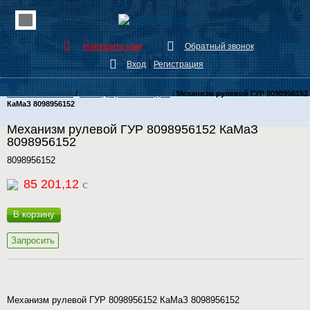
Напишите нам
Обратный звонок
|
Вход
Регистрация
Каталог Запчастей
/
ГУР гидроусилитель руля
/
Механизм рулевой ГУР 8098956152
КаМаЗ 8098956152
Механизм рулевой ГУР 8098956152 КаМаЗ
8098956152
8098956152
85 201,12
c
В корзину
Запросить
Механизм рулевой ГУР 8098956152 КаМаЗ 8098956152