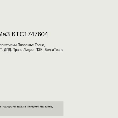
аМаЗ КТС1747604
приятиями Поволжье-Транс,
ИТ, ДПД, Транс-Лидер, ПЭК, ВолгаТранс
а
, оформив заказ в интернет магазине,