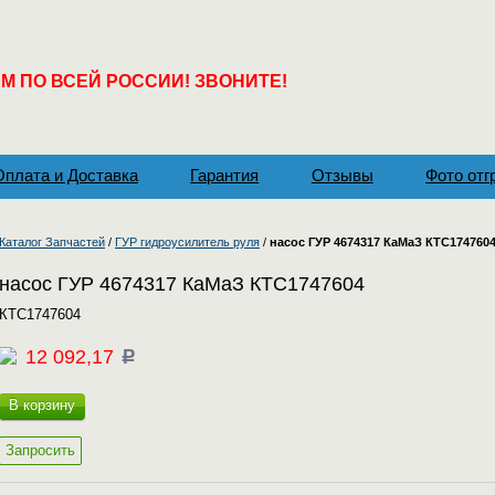
 ПО ВСЕЙ РОССИИ! ЗВОНИТЕ!
Оплата и Доставка
Гарантия
Отзывы
Фото отг
Каталог Запчастей
/
ГУР гидроусилитель руля
/
насос ГУР 4674317 КаМаЗ КТС174760
насос ГУР 4674317 КаМаЗ КТС1747604
КТС1747604
12 092,17
c
В корзину
Запросить