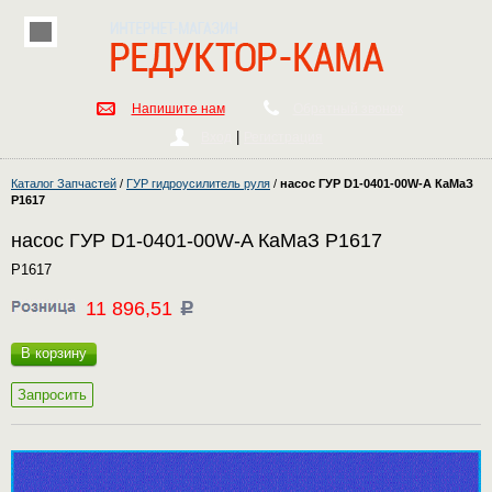
Напишите нам
Обратный звонок
|
Вход
Регистрация
Каталог Запчастей
/
ГУР гидроусилитель руля
/
насос ГУР D1-0401-00W-A КаМаЗ
P1617
насос ГУР D1-0401-00W-A КаМаЗ P1617
P1617
11 896,51
c
В корзину
Запросить