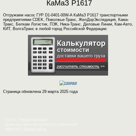
КаМаЗ P1617
Отгружаем насос ГУР D1-0401-00W-A КаМаЗ P1617 транспортными
предприятиями CDEK, Поволжье-Транс, ЖелДорЭкспедиция, Кама-
Тракс, Белкам Логистик, ПЭК, Ника-Транс, Деловые Линии, Кам-Авто,
КИТ, ВолгаТранс в любой город Российской Федерации:
Страница обновлена 29 марта 2025 года
2026 © “Редуктор-Кама”
Цены на сайте не являются публичной
офертой
|
Карта сайта