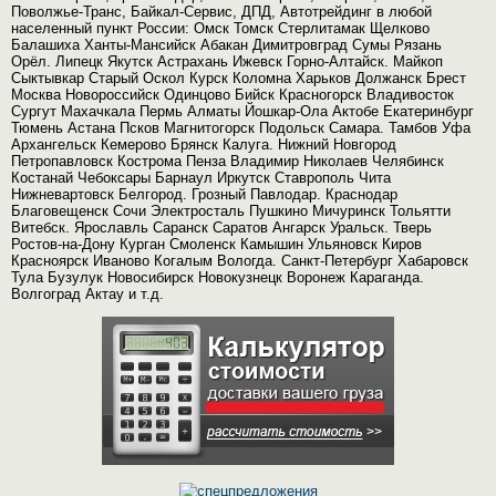
Поволжье-Транс, Байкал-Сервис, ДПД, Автотрейдинг в любой
населенный пункт России: Омск Томск Стерлитамак Щелково
Балашиха Ханты-Мансийск Абакан Димитровград Сумы Рязань
Орёл. Липецк Якутск Астрахань Ижевск Горно-Алтайск. Майкоп
Сыктывкар Старый Оскол Курск Коломна Харьков Должанск Брест
Москва Новороссийск Одинцово Бийск Красногорск Владивосток
Сургут Махачкала Пермь Алматы Йошкар-Ола Актобе Екатеринбург
Тюмень Астана Псков Магнитогорск Подольск Самара. Тамбов Уфа
Архангельск Кемерово Брянск Калуга. Нижний Новгород
Петропавловск Кострома Пенза Владимир Николаев Челябинск
Костанай Чебоксары Барнаул Иркутск Ставрополь Чита
Нижневартовск Белгород. Грозный Павлодар. Краснодар
Благовещенск Сочи Электросталь Пушкино Мичуринск Тольятти
Витебск. Ярославль Саранск Саратов Ангарск Уральск. Тверь
Ростов-на-Дону Курган Смоленск Камышин Ульяновск Киров
Красноярск Иваново Когалым Вологда. Санкт-Петербург Хабаровск
Тула Бузулук Новосибирск Новокузнецк Воронеж Караганда.
Волгоград Актау и т.д.