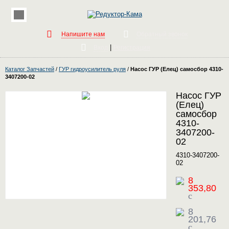
Напишите нам
Обратный звонок
|
Вход
Регистрация
Каталог Запчастей
/
ГУР гидроусилитель руля
/
Насос ГУР (Елец) самосбор 4310-
3407200-02
Насос ГУР
(Елец)
самосбор
4310-
3407200-
02
4310-3407200-
02
8
353,80
c
8
201,76
c