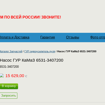
 ПО ВСЕЙ РОССИИ! ЗВОНИТЕ!
Оплата и Доставка
Гарантия
Отзывы
Фото отг
Каталог Запчастей
/
ГУР гидроусилитель руля
/
Насос ГУР КаМаЗ 6531-3407200
Насос ГУР КаМаЗ 6531-3407200
6531-3407200
15 629,00
c
В корзину
Запросить