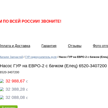
ПО ВСЕЙ РОССИИ! ЗВОНИТЕ!
Оплата и Доставка
Гарантия
Отзывы
Фото отг
Каталог Запчастей
/
ГУР гидроусилитель руля
/
Насос ГУР на ЕВРО-2 с бачком (Елец)
Насос ГУР на ЕВРО-2 с бачком (Елец) 6520-3407200
6520-3407200
32 988,67
c
32 388,28
c
32 088,08
c
В корзину