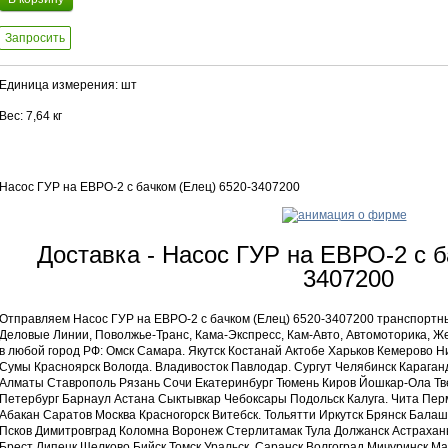
Запросить
Единица измерения: шт
Вес: 7,64 кг
Насос ГУР на ЕВРО-2 с бачком (Елец) 6520-3407200
Доставка - Насос ГУР на ЕВРО-2 с б
3407200
Отправляем Насос ГУР на ЕВРО-2 с бачком (Елец) 6520-3407200 транспортн
Деловые Линии, Поволжье-Транс, Кама-Экспресс, Кам-Авто, Автомоторика, 
в любой город РФ: Омск Самара. Якутск Костанай Актобе Харьков Кемерово 
Сумы Красноярск Вологда. Владивосток Павлодар. Сургут Челябинск Караганд
Алматы Ставрополь Рязань Сочи Екатеринбург Тюмень Киров Йошкар-Ола Тв
Петербург Барнаул Астана Сыктывкар Чебоксары Подольск Калуга. Чита Пер
Абакан Саратов Москва Красногорск Витебск. Тольятти Иркутск Брянск Бал
Псков Димитровград Коломна Воронеж Стерлитамак Тула Должанск Астрахань
Брест Липецк Щелково Бийск Томск Уральск. Саранск Волгоград Мичуринск Ма