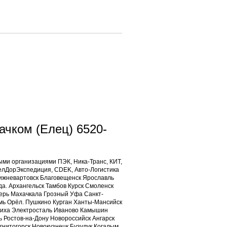
ачком (Елец) 6520-
ыми организациями ПЭК, Ника-Транс, КИТ,
ЖелДорЭкспедиция, CDEK, Авто-Логистика
Нижневартовск Благовещенск Ярославль
а. Архангельск Тамбов Курск Смоленск
ерь Махачкала Грозный Уфа Санкт-
мь Орёл. Пушкино Курган Ханты-Мансийск
ашиха Электросталь Иваново Камышин
 Ростов-на-Дону Новороссийск Ангарск
гнитогорск Новокузнецк Бузулук Когалым