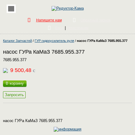
Напишите нам
Обратный звонок
|
Вход
Регистрация
Каталог Запчастей
/
ГУР гидроусилитель руля
/
насос ГУРа КаМаЗ 7685.955.377
насос ГУРа КаМаЗ 7685.955.377
7685.955.377
9 500,48
c
В корзину
Запросить
насос ГУРа КаМаЗ 7685.955.377