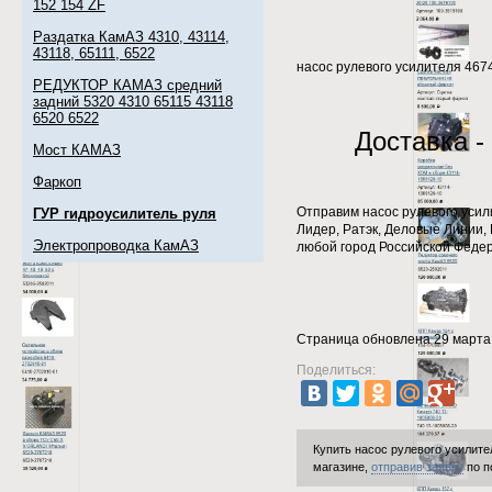
152 154 ZF
Раздатка КамАЗ 4310, 43114,
43118, 65111, 6522
насос рулевого усилителя 46
РЕДУКТОР КАМАЗ средний
задний 5320 4310 65115 43118
6520 6522
Доставка -
Мост КАМАЗ
Фаркоп
Отправим насос рулевого уси
ГУР гидроусилитель руля
Лидер, Ратэк, Деловые Линии, 
Электропроводка КамАЗ
любой город Российской Феде
Страница обновлена 29 марта
Поделиться:
Купить насос рулевого усилит
магазине,
отправив заявку
по п