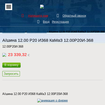
Напишите нам
Обратный звонок
|
Вход
Регистрация
Каталог Запчастей
/
31 Колеса Шины
/
А/шина 12.00 Р20 И368 КаМаЗ 12.00Р20И-368
А/шина 12.00 Р20 И368 КаМаЗ 12.00Р20И-368
12.00Р20И-368
23 339,32
c
В корзину
Запросить
А/шина 12.00 Р20 И368 КаМаЗ 12.00Р20И-368