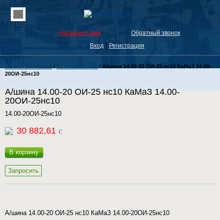
Напишите нам
Обратный звонок
|
Вход
Регистрация
Каталог Запчастей
/
31 Колеса Шины
/
А/шина 14.00-20 ОИ-25 нс10 КаМаЗ 14.00-
20ОИ-25нс10
А/шина 14.00-20 ОИ-25 нс10 КаМаЗ 14.00-
20ОИ-25нс10
14.00-20ОИ-25нс10
30 882,61
c
В корзину
Запросить
А/шина 14.00-20 ОИ-25 нс10 КаМаЗ 14.00-20ОИ-25нс10