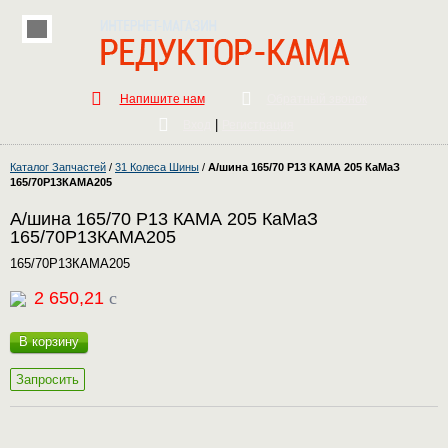
Напишите нам
Обратный звонок
|
Вход
Регистрация
Каталог Запчастей
/
31 Колеса Шины
/
А/шина 165/70 Р13 КАМА 205 КаМаЗ
165/70Р13КАМА205
А/шина 165/70 Р13 КАМА 205 КаМаЗ
165/70Р13КАМА205
165/70Р13КАМА205
2 650,21
c
В корзину
Запросить