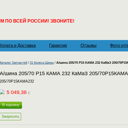
 ПО ВСЕЙ РОССИИ! ЗВОНИТЕ!
Оплата и Доставка
Гарантия
Отзывы
Фото отг
Каталог Запчастей
/
31 Колеса Шины
/
А/шина 205/70 Р15 КАМА 232 КаМаЗ 205/70Р1
А/шина 205/70 Р15 КАМА 232 КаМаЗ 205/70Р15КАМ
205/70Р15КАМА232
5 049,38
c
В корзину
Запросить