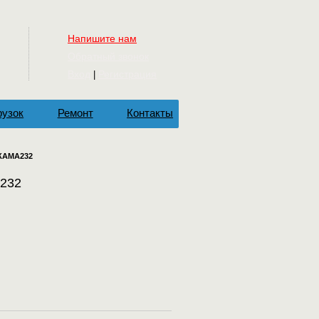
Напишите нам
Обратный звонок
Вход
Регистрация
|
рузок
Ремонт
Контакты
5КАМА232
А232