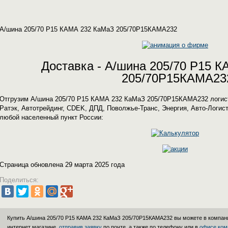
А/шина 205/70 Р15 КАМА 232 КаМаЗ 205/70Р15КАМА232
Доставка - А/шина 205/70 Р15 
205/70Р15КАМА23
Отгрузим А/шина 205/70 Р15 КАМА 232 КаМаЗ 205/70Р15КАМА232 логис
Ратэк, Автотрейдинг, CDEK, ДПД, Поволжье-Транс, Энергия, Авто-Логист
любой населенный пункт России:
Страница обновлена 29 марта 2025 года
Поделиться:
Купить А/шина 205/70 Р15 КАМА 232 КаМаЗ 205/70Р15КАМА232 вы можете в компа
интернет магазине,
отправив заявку
по почте, а также по телефону или в
офисе ком