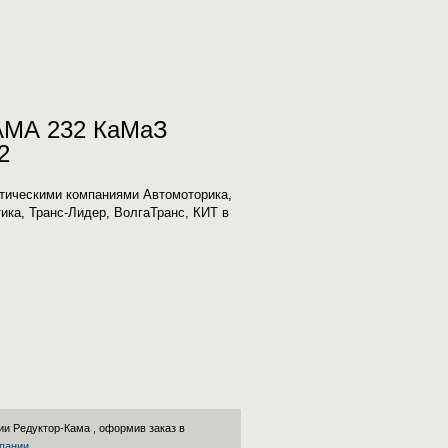
КАМА 232 КаМаЗ
2
тическими компаниями Автомоторика,
ика, Транс-Лидер, ВолгаТранс, КИТ в
нии
Редуктор-Кама
, оформив заказ в
пании
.