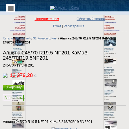
Напишите нам
Обратный звонок
Вход
|
Регистрация
Каталог Запчастей
/
31 Колеса Шины
/
А/шина 245/70 R19.5 NF201 КаМаЗ
245/70R19.5NF201
А/шина 245/70 R19.5 NF201 КаМаЗ
245/70R19.5NF201
245/70R19.5NF201
13 279,28
c
В корзину
Запросить
А/шина 245/70 R19.5 NF201 КаМаЗ 245/70R19.5NF201