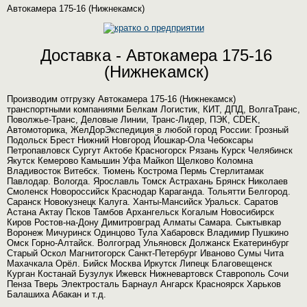
Автокамера 175-16 (Нижнекамск)
Доставка - Автокамера 175-16
(Нижнекамск)
Производим отгрузку Автокамера 175-16 (Нижнекамск)
транспортными компаниями Белкам Логистик, КИТ, ДПД, ВолгаТранс,
Поволжье-Транс, Деловые Линии, Транс-Лидер, ПЭК, CDEK,
Автомоторика, ЖелДорЭкспедиция в любой город России: Грозный
Подольск Брест Нижний Новгород Йошкар-Ола Чебоксары
Петропавловск Сургут Актобе Красногорск Рязань Курск Челябинск
Якутск Кемерово Камышин Уфа Майкоп Щелково Коломна
Владивосток Витебск. Тюмень Кострома Пермь Стерлитамак
Павлодар. Вологда. Ярославль Томск Астрахань Брянск Николаев
Смоленск Новороссийск Краснодар Караганда. Тольятти Белгород.
Саранск Новокузнецк Калуга. Ханты-Мансийск Уральск. Саратов
Астана Актау Псков Тамбов Архангельск Когалым Новосибирск
Киров Ростов-на-Дону Димитровград Алматы Самара. Сыктывкар
Воронеж Мичуринск Одинцово Тула Хабаровск Владимир Пушкино
Омск Горно-Алтайск. Волгоград Ульяновск Должанск Екатеринбург
Старый Оскол Магнитогорск Санкт-Петербург Иваново Сумы Чита
Махачкала Орёл. Бийск Москва Иркутск Липецк Благовещенск
Курган Костанай Бузулук Ижевск Нижневартовск Ставрополь Сочи
Пенза Тверь Электросталь Барнаул Ангарск Красноярск Харьков
Балашиха Абакан и т.д.