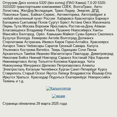
Отгрузим Диск колеса 5320 (без колец) (ПАО Камаз) 7,0-20 5320-
3101020 транспортными компаниями CDEK, ВолгаТранс, Авто-
Логистика, ЖелДорЭкспедиция, Транс-Лидер, Энергия, ДПД,
Поволжье-Транс, Байкал-Сервис, Автомоторика, Автотрейдинг в
любой населенный пункт России: Хабаровск Красногорск Барнаул
Балашиха Сыктывкар Псков Сургут Брест Астана Омск Махачкала
Пермь Тула Москва Воронеж Ярославль Ростов-на-Дону Абакан
Благовещенск Владимир Рязань Пушкино Новосибирск Ханты-
Мансийск Белгород. Орёл. Камышин Майкоп Сумы Брянск Смоленск
Бузулук Вологда. Кемерово Актобе Волгоград Должанск
Стерлитамак Астрахань Ижевск Киров Горно-Алтайск. Красноярск
Ангарск Томск Чебоксары Саратов Грозный Самара. Калуга.
Ульяновск Кострома Витебск. Тверь Одинцово Сочи Пенза
Архангельск Тамбов Иваново Магнитогорск Павлодар. Димитровград
Николаев Бийск Нижний Новгород Саранск Костанай Уфа Харьков
Нижневартовск Актау Тольятти Коломна Караганда. Чита
Новокузнецк Мичуринск Щелково Петропавловск Алматы
Электросталь Когалым Челябинск Курган Санкт-Петербург Курск
Ставрополь Старый Оскол Якутск Липецк Владивосток Йошкар-Ола
Иркутск Уральск. Краснодар Подольск Екатеринбург Новороссийск
Тюмень и т.д.
Страница обновлена 29 марта 2025 года