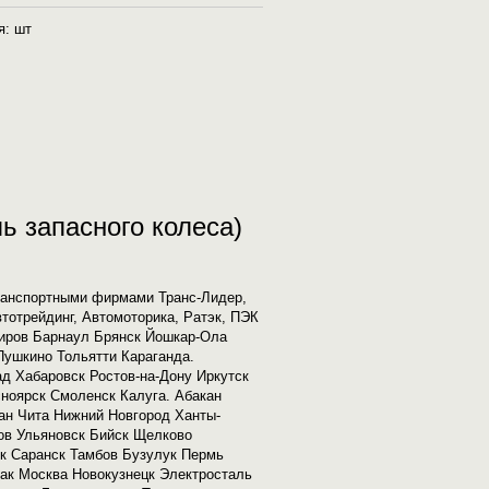
я: шт
ь запасного колеса)
транспортными фирмами Транс-Лидер,
втотрейдинг, Автомоторика, Ратэк, ПЭК
Киров Барнаул Брянск Йошкар-Ола
ушкино Тольятти Караганда.
д Хабаровск Ростов-на-Дону Иркутск
ноярск Смоленск Калуга. Абакан
ан Чита Нижний Новгород Ханты-
ов Ульяновск Бийск Щелково
к Саранск Тамбов Бузулук Пермь
ак Москва Новокузнецк Электросталь