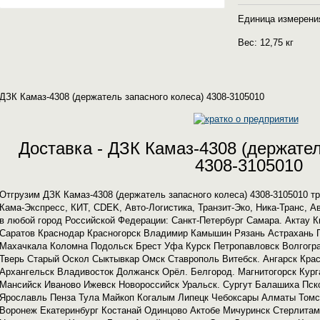
Единица измерени
Вес: 12,75 кг
ДЗК Камаз-4308 (держатель запасного колеса) 4308-3105010
Доставка - ДЗК Камаз-4308 (держател
4308-3105010
Отгрузим ДЗК Камаз-4308 (держатель запасного колеса) 4308-3105010 
Кама-Экспресс, КИТ, CDEK, Авто-Логистика, Транзит-Эко, Ника-Транс, А
в любой город Российской Федерации: Санкт-Петербург Самара. Актау 
Саратов Краснодар Красногорск Владимир Камышин Рязань Астрахань П
Махачкала Коломна Подольск Брест Уфа Курск Петропавловск Волгогра
Тверь Старый Оскол Сыктывкар Омск Ставрополь Витебск. Ангарск Крас
Архангельск Владивосток Должанск Орёл. Белгород. Магнитогорск Кург
Мансийск Иваново Ижевск Новороссийск Уральск. Сургут Балашиха Пск
Ярославль Пенза Тула Майкоп Когалым Липецк Чебоксары Алматы Томс
Воронеж Екатеринбург Костанай Одинцово Актобе Мичуринск Стерлитам