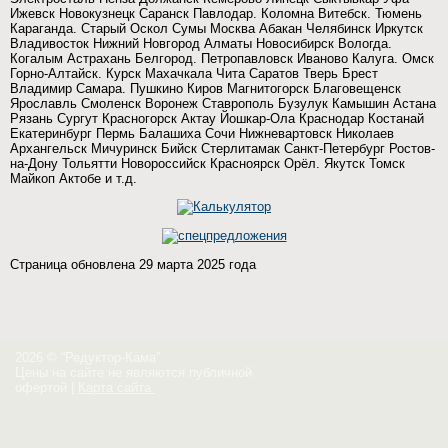
Ижевск Новокузнецк Саранск Павлодар. Коломна Витебск. Тюмень
Караганда. Старый Оскол Сумы Москва Абакан Челябинск Иркутск
Владивосток Нижний Новгород Алматы Новосибирск Вологда.
Когалым Астрахань Белгород. Петропавловск Иваново Калуга. Омск
Горно-Алтайск. Курск Махачкала Чита Саратов Тверь Брест
Владимир Самара. Пушкино Киров Магнитогорск Благовещенск
Ярославль Смоленск Воронеж Ставрополь Бузулук Камышин Астана
Рязань Сургут Красногорск Актау Йошкар-Ола Краснодар Костанай
Екатеринбург Пермь Балашиха Сочи Нижневартовск Николаев
Архангельск Мичуринск Бийск Стерлитамак Санкт-Петербург Ростов-
на-Дону Тольятти Новороссийск Красноярск Орёл. Якутск Томск
Майкоп Актобе и т.д.
Страница обновлена 29 марта 2025 года
2026 © “Редуктор-Кама”
Цены на сайте не являются публичной
офертой
|
Карта сайта