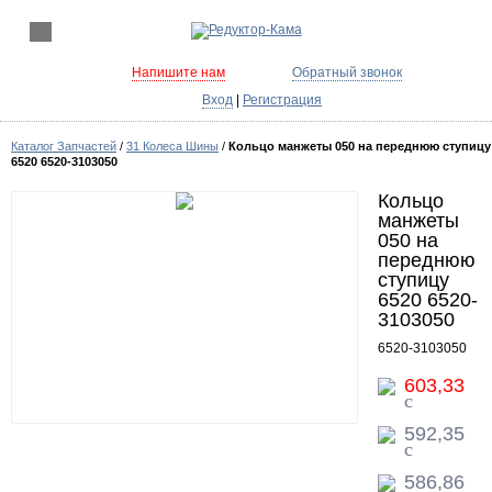
Напишите нам
Обратный звонок
Вход
|
Регистрация
Каталог Запчастей
/
31 Колеса Шины
/
Кольцо манжеты 050 на переднюю ступицу
6520 6520-3103050
Кольцо
манжеты
050 на
переднюю
ступицу
6520 6520-
3103050
6520-3103050
603,33
c
592,35
c
586,86