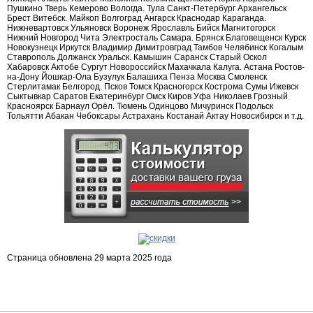
Пушкино Тверь Кемерово Вологда. Тула Санкт-Петербург Архангельск
Брест Витебск. Майкоп Волгоград Ангарск Краснодар Караганда.
Нижневартовск Ульяновск Воронеж Ярославль Бийск Магнитогорск
Нижний Новгород Чита Электросталь Самара. Брянск Благовещенск Курск
Новокузнецк Иркутск Владимир Димитровград Тамбов Челябинск Когалым
Ставрополь Должанск Уральск. Камышин Саранск Старый Оскол
Хабаровск Актобе Сургут Новороссийск Махачкала Калуга. Астана Ростов-
на-Дону Йошкар-Ола Бузулук Балашиха Пенза Москва Смоленск
Стерлитамак Белгород. Псков Томск Красногорск Кострома Сумы Ижевск
Сыктывкар Саратов Екатеринбург Омск Киров Уфа Николаев Грозный
Красноярск Барнаул Орёл. Тюмень Одинцово Мичуринск Подольск
Тольятти Абакан Чебоксары Астрахань Костанай Актау Новосибирск и т.д.
Страница обновлена 29 марта 2025 года