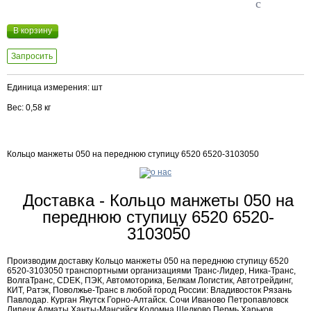
c
В корзину
Запросить
Единица измерения: шт
Вес: 0,58 кг
Кольцо манжеты 050 на переднюю ступицу 6520 6520-3103050
Доставка - Кольцо манжеты 050 на
переднюю ступицу 6520 6520-
3103050
Производим доставку Кольцо манжеты 050 на переднюю ступицу 6520
6520-3103050 транспортными организациями Транс-Лидер, Ника-Транс,
ВолгаТранс, CDEK, ПЭК, Автомоторика, Белкам Логистик, Автотрейдинг,
КИТ, Ратэк, Поволжье-Транс в любой город России: Владивосток Рязань
Павлодар. Курган Якутск Горно-Алтайск. Сочи Иваново Петропавловск
Липецк Алматы Ханты-Мансийск Коломна Щелково Пермь Харьков