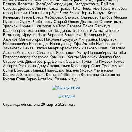
Белкам Логистик, ЖелДорЭкспедиция, Главдоставка, Байкал-
Сервис, Деловые Линии, Кама-Тракс, ПЭК, Поволжье-Транс в любой
город России: Санкт-Петербург Челябинск Пермь Калуга. Киров
Кемерово Тверь Брест Хабаровск Самара. Одинцово Тамбов Москва
Пушкино Сургут Чебоксары Старый Оскол Должанск Стерлитамак
Уральск. Нижний Новгород Майкоп Саратов Псков Барнаул
Красногорск Благовещенск Владивосток Грозный Алматы Бийск
Белгород. Иркутск Чита Воронеж Балашиха Владимир Курск
Харьков Магнитогорск Николаев Бузулук Мичуринск Подольск
Новороссийск Караганда. Новокузнецк Уфа Актобе Нижневартовск
Ульяновск Пенза Екатеринбург Красноярск Иваново Орёл. Когалым
Астана Астрахань Смоленск Ярославль Актау Новосибирск Витебск.
Петропавловск Кострома Камышин Ханты-Мансийск Йошкар-Ола
Ставрополь Димитровград Брянск Саранск Тольятти Ижевск Томск
Ангарск Ростов-на-Дону Архангельск Краснодар Омск Тула Абакан
Сумы Вологда. Липецк Павлодар. Тюмень Якутск Махачкала
Коломна Электросталь Костанай Щелково Волгоград Сыктывкар
Курган Сочи Горно-Алтайск. Рязань и т.д.
Страница обновлена 29 марта 2025 года
2026 © “Редуктор-Кама”