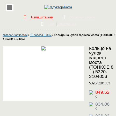
Напишите нам
Обратный звонок
|
Вход
Регистрация
Каталог Запчастей
/
31 Колеса Шины
/
Кольцо на чулок заднего моста (ТОНКОЕ 8
т ) 5320-3104053
Кольцо на
чулок
заднего
моста
(ТОНКОЕ 8
т ) 5320-
3104053
5320-3104053
849,52
c
834,06
c