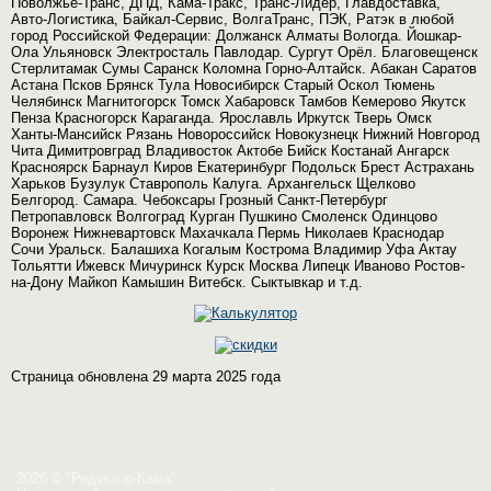
Поволжье-Транс, ДПД, Кама-Тракс, Транс-Лидер, Главдоставка,
Авто-Логистика, Байкал-Сервис, ВолгаТранс, ПЭК, Ратэк в любой
город Российской Федерации: Должанск Алматы Вологда. Йошкар-
Ола Ульяновск Электросталь Павлодар. Сургут Орёл. Благовещенск
Стерлитамак Сумы Саранск Коломна Горно-Алтайск. Абакан Саратов
Астана Псков Брянск Тула Новосибирск Старый Оскол Тюмень
Челябинск Магнитогорск Томск Хабаровск Тамбов Кемерово Якутск
Пенза Красногорск Караганда. Ярославль Иркутск Тверь Омск
Ханты-Мансийск Рязань Новороссийск Новокузнецк Нижний Новгород
Чита Димитровград Владивосток Актобе Бийск Костанай Ангарск
Красноярск Барнаул Киров Екатеринбург Подольск Брест Астрахань
Харьков Бузулук Ставрополь Калуга. Архангельск Щелково
Белгород. Самара. Чебоксары Грозный Санкт-Петербург
Петропавловск Волгоград Курган Пушкино Смоленск Одинцово
Воронеж Нижневартовск Махачкала Пермь Николаев Краснодар
Сочи Уральск. Балашиха Когалым Кострома Владимир Уфа Актау
Тольятти Ижевск Мичуринск Курск Москва Липецк Иваново Ростов-
на-Дону Майкоп Камышин Витебск. Сыктывкар и т.д.
Страница обновлена 29 марта 2025 года
2026 © “Редуктор-Кама”