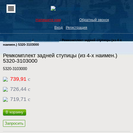
Напишите нам
Обратный звонок
|
Вход
Регистрация
Каталог Запчастей
/
31 Колеса Шины
/
Ремкомплект задней ступицы (из 4-х
наимен.) 5320-3103000
Ремкомплект задней ступицы (из 4-х наимен.)
5320-3103000
5320-3103000
739,91
c
726,44
c
719,71
c
В корзину
Запросить