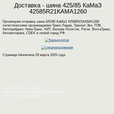
Доставка - шина 425/85 КаМаЗ
42585R21КАМА1260
Организуем отправку шина 425/85 КаМаЗ 42585R21КАМА1260
логистическими организациями Транс-Лидер, Транзит-Эко, ПЭК,
Автотрейдинг, Ника-Транс, КИТ, Белкам Логистик, Ратэк, ВолгаТранс,
Автомоторика, CDEK в любой город РФ:
Страница обновлена 29 марта 2025 года
2026 © “Редуктор-Кама”
Цены на сайте не являются публичной
офертой
|
Карта сайта