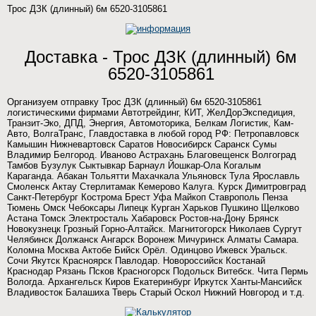
Трос ДЗК (длинный) 6м 6520-3105861
Доставка - Трос ДЗК (длинный) 6м
6520-3105861
Организуем отправку Трос ДЗК (длинный) 6м 6520-3105861
логистическими фирмами Автотрейдинг, КИТ, ЖелДорЭкспедиция,
Транзит-Эко, ДПД, Энергия, Автомоторика, Белкам Логистик, Кам-
Авто, ВолгаТранс, Главдоставка в любой город РФ: Петропавловск
Камышин Нижневартовск Саратов Новосибирск Саранск Сумы
Владимир Белгород. Иваново Астрахань Благовещенск Волгоград
Тамбов Бузулук Сыктывкар Барнаул Йошкар-Ола Когалым
Караганда. Абакан Тольятти Махачкала Ульяновск Тула Ярославль
Смоленск Актау Стерлитамак Кемерово Калуга. Курск Димитровград
Санкт-Петербург Кострома Брест Уфа Майкоп Ставрополь Пенза
Тюмень Омск Чебоксары Липецк Курган Харьков Пушкино Щелково
Астана Томск Электросталь Хабаровск Ростов-на-Дону Брянск
Новокузнецк Грозный Горно-Алтайск. Магнитогорск Николаев Сургут
Челябинск Должанск Ангарск Воронеж Мичуринск Алматы Самара.
Коломна Москва Актобе Бийск Орёл. Одинцово Ижевск Уральск.
Сочи Якутск Красноярск Павлодар. Новороссийск Костанай
Краснодар Рязань Псков Красногорск Подольск Витебск. Чита Пермь
Вологда. Архангельск Киров Екатеринбург Иркутск Ханты-Мансийск
Владивосток Балашиха Тверь Старый Оскол Нижний Новгород и т.д.