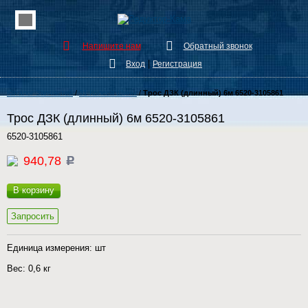
Напишите нам
Обратный звонок
|
Вход
Регистрация
Каталог Запчастей
/
31 Колеса Шины
/
Трос ДЗК (длинный) 6м 6520-3105861
Трос ДЗК (длинный) 6м 6520-3105861
6520-3105861
940,78
c
В корзину
Запросить
Единица измерения: шт
Вес: 0,6 кг