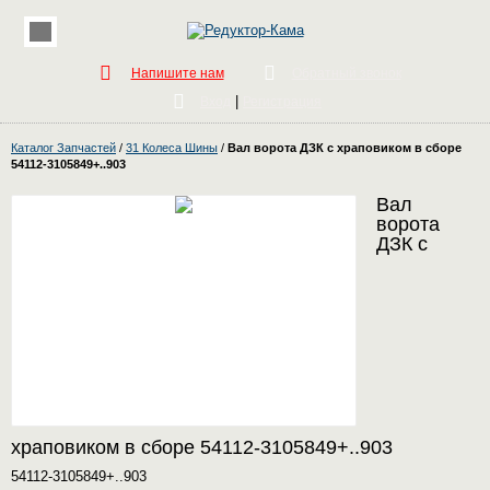
Напишите нам
Обратный звонок
|
Вход
Регистрация
Каталог Запчастей
/
31 Колеса Шины
/
Вал ворота ДЗК с храповиком в сборе
54112-3105849+..903
Вал
ворота
ДЗК с
храповиком в сборе 54112-3105849+..903
54112-3105849+..903