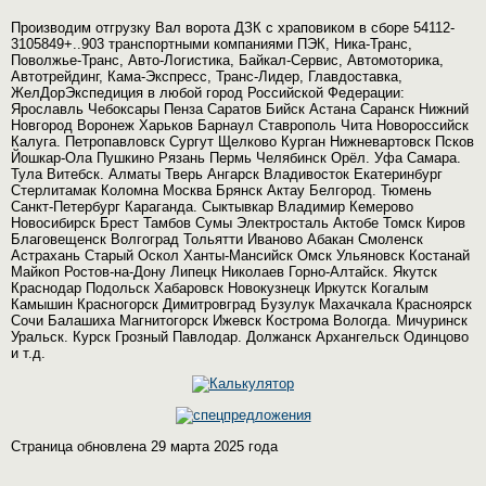
Производим отгрузку Вал ворота ДЗК с храповиком в сборе 54112-
3105849+..903 транспортными компаниями ПЭК, Ника-Транс,
Поволжье-Транс, Авто-Логистика, Байкал-Сервис, Автомоторика,
Автотрейдинг, Кама-Экспресс, Транс-Лидер, Главдоставка,
ЖелДорЭкспедиция в любой город Российской Федерации:
Ярославль Чебоксары Пенза Саратов Бийск Астана Саранск Нижний
Новгород Воронеж Харьков Барнаул Ставрополь Чита Новороссийск
Калуга. Петропавловск Сургут Щелково Курган Нижневартовск Псков
Йошкар-Ола Пушкино Рязань Пермь Челябинск Орёл. Уфа Самара.
Тула Витебск. Алматы Тверь Ангарск Владивосток Екатеринбург
Стерлитамак Коломна Москва Брянск Актау Белгород. Тюмень
Санкт-Петербург Караганда. Сыктывкар Владимир Кемерово
Новосибирск Брест Тамбов Сумы Электросталь Актобе Томск Киров
Благовещенск Волгоград Тольятти Иваново Абакан Смоленск
Астрахань Старый Оскол Ханты-Мансийск Омск Ульяновск Костанай
Майкоп Ростов-на-Дону Липецк Николаев Горно-Алтайск. Якутск
Краснодар Подольск Хабаровск Новокузнецк Иркутск Когалым
Камышин Красногорск Димитровград Бузулук Махачкала Красноярск
Сочи Балашиха Магнитогорск Ижевск Кострома Вологда. Мичуринск
Уральск. Курск Грозный Павлодар. Должанск Архангельск Одинцово
и т.д.
Страница обновлена 29 марта 2025 года