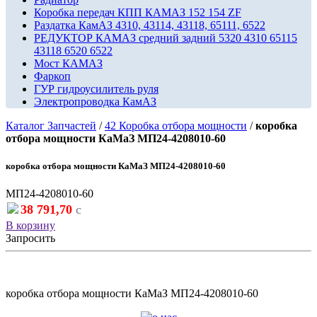
Коробка передач КПП КАМАЗ 152 154 ZF
Раздатка КамАЗ 4310, 43114, 43118, 65111, 6522
РЕДУКТОР КАМАЗ средний задний 5320 4310 65115
43118 6520 6522
Мост КАМАЗ
Фаркоп
ГУР гидроусилитель руля
Электропроводка КамАЗ
Каталог Запчастей
/
42 Коробка отбора мощности
/
коробка
отбора мощности КаМаЗ МП24-4208010-60
коробка отбора мощности КаМаЗ МП24-4208010-60
МП24-4208010-60
38 791,70
c
В корзину
Запросить
коробка отбора мощности КаМаЗ МП24-4208010-60