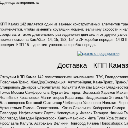
Единица измерения: шт
КПП Камаз 142 является один из важных конструктивных элементов тра
применяется, чтобы изменять крутящий момент, величину скорости и н
средства, а также длительного разъединения двигателя от других узло
применяемые на КамАЗах: 14, 15, 152, 154 и ZF коробки передач. 14 КПП
передач. КПП 15 – десятиступенчатая коробка передач.
Доставка - КПП Камаз
Отгрузим КПП Камаз 142 логистическими компаниями ПЭК, Главдоставка,
Поволжье-Транс, ЖелДорЭкспедиция, Автотрейдинг, Кама-Тракс, Транс-
Ставрополь Дмитров Стерлитамак Тольятти Алматы Брянск Владивосто
Томск Москва Симферополь Курган Белгород. Волжский Харьков Махач
Челябинск Красноярск Магнитогорск Караганда. Владикавказ Энгельс 
Благовещенск Костанай Сыктывкар Чебоксары Ульяновск Нальчик. Черн
Архангельск Гомель Севастополь. Южно-Сахалинск Хабаровск Самара. 
Павлодар. Нефтеюганск Якутск Новокузнецк Ижевск Таганрог Нижний Т
Волгоград Магадан Красногорск Ханты-Мансийск Чита Тула Уфа Усинск
Ярославль Калуга. Астрахань Великий Новгород Рязань Новосибирск Са