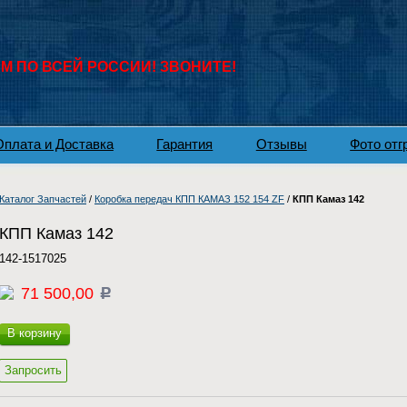
 ПО ВСЕЙ РОССИИ! ЗВОНИТЕ!
Оплата и Доставка
Гарантия
Отзывы
Фото отг
Каталог Запчастей
/
Коробка передач КПП КАМАЗ 152 154 ZF
/
КПП Камаз 142
КПП Камаз 142
142-1517025
71 500,00
c
В корзину
Запросить