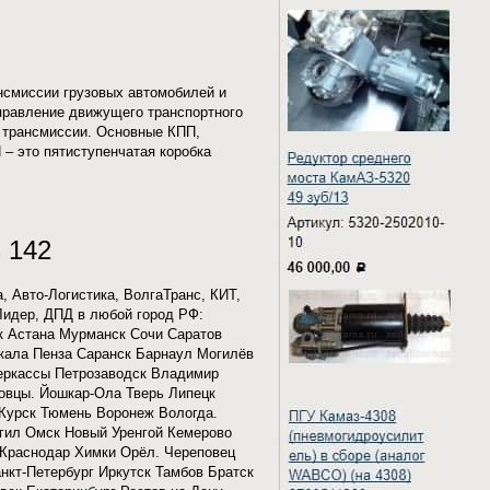
нсмиссии грузовых автомобилей и
аправление движущего транспортного
в трансмиссии. Основные КПП,
 – это пятиступенчатая коробка
 142
 Авто-Логистика, ВолгаТранс, КИТ,
Лидер, ДПД в любой город РФ:
к Астана Мурманск Сочи Саратов
кала Пенза Саранск Барнаул Могилёв
Черкассы Петрозаводск Владимир
овцы. Йошкар-Ола Тверь Липецк
Курск Тюмень Воронеж Вологда.
агил Омск Новый Уренгой Кемерово
 Краснодар Химки Орёл. Череповец
нкт-Петербург Иркутск Тамбов Братск