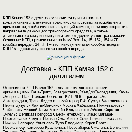
КПП Камаз 152 с делителем является один из важных
конструктивных элементов трансмиссии грузовых автомобилей и
применяется, чтобы изменять крутящий момент, величину скорости и
направление движущего транспортного средства, а также
длительного разъединения двигателя от других узлов трансмиссии.
Основные КПП, применяемые на КамАЗах: 14, 15, 152, 154 и ZF
коробки передач. 14 КПП – это пятиступенчатая коробка передач.
КПП 15 – десятиступенчатая коробка передач.
Доставка - КПП Камаз 152 с
делителем
Отправляем КПП Камаз 152 с делителем логистическими
организациями Кама-Тракс, Главдоставка, ЖелДорЭкспедиция, Кама-
Экспресс, ПЭК, Белкам Логистик, КИТ, ДПД, Транзит-Эко,
Автотрейдинг, Транс-Лидер в любой город РФ: Сургут Благовещенск
Пермь Бузулук Ханты-Мансийск Москва Хабаровск Нижневартовск
Чебоксары Нижний Тагил Могилёв Владивосток Абакан Саратов
Энгельс Великий Новгород Санкт-Петербург Липецк Магадан
Нефтеюганск Калуга. Йошкар-Ола Усинск Сочи Тюмень Николаев
Нижний Новгород Ульяновск Тула Владимир Курск Братск
Новокузнецк Кемерово Красноярск Новосибирск Смоленск Волжский
Таганрог Павлодар. Челябинск Рязань Севастополь. Воронеж