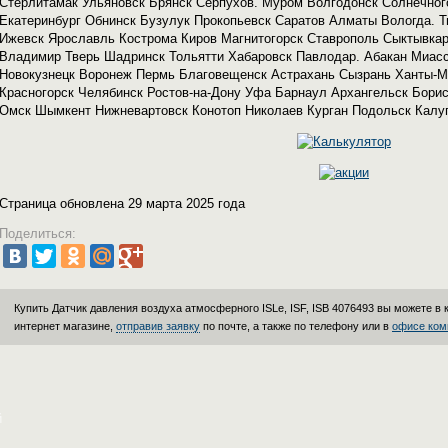
Стерлитамак Ульяновск Брянск Серпухов. Муром Волгодонск Солнечно
Екатеринбург Обнинск Бузулук Прокопьевск Саратов Алматы Вологда. 
Ижевск Ярославль Кострома Киров Магнитогорск Ставрополь Сыктывкар
Владимир Тверь Шадринск Тольятти Хабаровск Павлодар. Абакан Миасс
Новокузнецк Воронеж Пермь Благовещенск Астрахань Сызрань Ханты-М
Красногорск Челябинск Ростов-на-Дону Уфа Барнаул Архангельск Борис
Омск Шымкент Нижневартовск Конотоп Николаев Курган Подольск Калуга
Страница обновлена 29 марта 2025 года
Поделиться:
Купить Датчик давления воздуха атмосферного ISLe, ISF, ISB 4076493 вы можете в
интернет магазине,
отправив заявку
по почте, а также по телефону или в
офисе ком
й