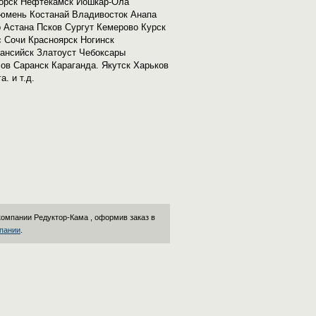
горск Нефтекамск Йошкар-Ола
Тюмень Костанай Владивосток Анапа
 Астана Псков Сургут Кемерово Курск
 Сочи Красноярск Ногинск
ансийск Златоуст Чебоксары
ов Саранск Караганда. Якутск Харьков
. и т.д.
 компании
Редуктор-Кама
, оформив заказ в
пании
.