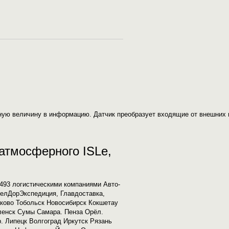
ную величину в информацию. Датчик преобразует входящие от внешних 
 атмосферного ISLe,
6493 логистическими компаниями Авто-
ЖелДорЭкспедиция, Главдоставка,
аково Тобольск Новосибирск Кокшетау
ленск Сумы Самара. Пенза Орёл.
. Липецк Волгоград Иркутск Рязань