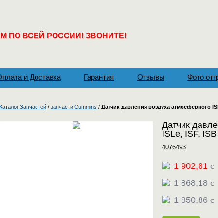
 ПО ВСЕЙ РОССИИ! ЗВОНИТЕ!
Оплата и Доставка
Гарантия
Отзывы
Фото отг
Каталог Запчастей
/
запчасти Cummins
/
Датчик давления воздуха атмосферного ISLe
Датчик давле
ISLe, ISF, IS
4076493
1 902,81
c
1 868,18
c
1 850,86
c