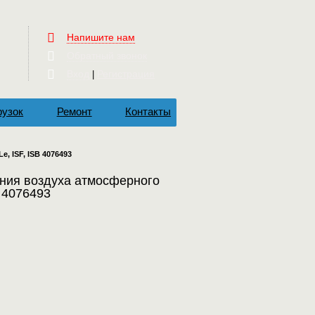
Напишите нам
Обратный звонок
Вход
Регистрация
|
рузок
Ремонт
Контакты
, ISF, ISB 4076493
ния воздуха атмосферного
B 4076493