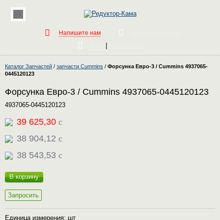
Напишите нам
Обратный звонок
|
Вход
Регистрация
Каталог Запчастей
/
запчасти Cummins
/
Форсунка Евро-3 / Сummins 4937065-
0445120123
Форсунка Евро-3 / Сummins 4937065-0445120123
4937065-0445120123
39 625,30
c
38 904,12
c
38 543,53
c
В корзину
Запросить
Единица измерения: шт