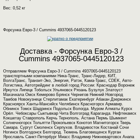
Вес: 0,52 кг
Форсунка Евро-3 / Сummins 4937065-0445120123
Доставка - Форсунка Евро-3 /
Сummins 4937065-0445120123
Отправляем Форсунка Евро-3 / Сummins 4937065-0445120123
транспортными компаниями Ника-Транс, Транс-Лидер, КИТ,
ВолгаТранс, Транзит-Эко, Энергия, Ратэк, Кама-Тракс, CDEK, Авто-
Логистика, Автотрейдинг в любой город России: Краснодар Воронеж
Иркутск Липецк Тобольск Ульяновск Рязань Бузулук Златоуст
Махачкала Омск Кемерово Брянск Чернигов Нижний Новгород
Тамбов Новокузнецк Стерлитамак Екатеринбург Абакан Дзержинск
Красноярск Ханты-Мансийск Челябинск Красногорск Армавир.
Обнинск Томск Шадринск Подольск Вологда. Муром Алматы Курск
Орёл. Чебоксары Сыктывкар Чита Волгоград Караганда. Нефтекамск
Кокшетау Ставрополь Керчь Тернополь. Астана Пермь Шымкент
Солнечногорск Тольятти Прокопьевск Конотоп Магнитогорск Тверь
Самара. Сургут Смоленск Серпухов. Владивосток Костанай Сочи
Ногинск Волгодонск Белгород. Тюмень Благовещенск Курган
Ярославль Санкт-Петербург Миасс Владимир Нижневартовск Анапа