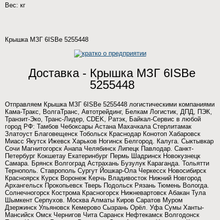
Вес: кг
Крышка МЗГ 6ISBe 5255448
Доставка - Крышка МЗГ 6ISBe
5255448
Отправляем Крышка МЗГ 6ISBe 5255448 логистическими компаниями
Кама-Тракс, ВолгаТранс, Автотрейдинг, Белкам Логистик, ДПД, ПЭК,
Транзит-Эко, Транс-Лидер, CDEK, Ратэк, Байкал-Сервис в любой
город РФ: Тамбов Чебоксары Астана Махачкала Стерлитамак
Златоуст Благовещенск Тобольск Краснодар Конотоп Хабаровск
Миасс Якутск Ижевск Харьков Ногинск Белгород. Калуга. Сыктывкар
Сочи Магнитогорск Анапа Челябинск Липецк Павлодар. Санкт-
Петербург Кокшетау Екатеринбург Пермь Шадринск Новокузнецк
Самара. Брянск Волгоград Астрахань Бузулук Караганда. Тольятти
Тернополь. Ставрополь Сургут Йошкар-Ола Черкесск Новосибирск
Красноярск Курск Воронеж Керчь Владивосток Нижний Новгород
Архангельск Прокопьевск Тверь Подольск Рязань Тюмень Вологда.
Солнечногорск Кострома Красногорск Нижневартовск Абакан Тула
Шымкент Серпухов. Москва Алматы Киров Саратов Муром
Дзержинск Ульяновск Кемерово Сызрань Орёл. Уфа Сумы Ханты-
Мансийск Омск Чернигов Чита Саранск Нефтекамск Волгодонск