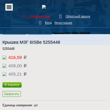
Напишите нам
Обратный звонок
|
Вход
Регистрация
Каталог Запчастей
/
запчасти Cummins
/
Крышка МЗГ 6ISBe 5255448
Крышка МЗГ 6ISBe 5255448
5255448
416,59
c
409,00
c
405,21
c
В корзину
Запросить
Единица измерения: шт