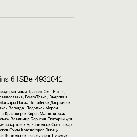
ns 6 ISBe 4931041
редприятиями Транзит-Эко, Ратэк,
лавдоставка, ВолгаТранс, Энергия в
ебоксары Пенза Челябинск Дзержинск
анск Вологда. Подольск Муром
ла Красноярск Киров Магнитогорск
ронеж Владимир Борисов Екатеринбург
ижневартовск Архангельск Сыктывкар
Псков Сумы Красногорск Липецк
ов Волгодонск Новокузнецк Бузулук