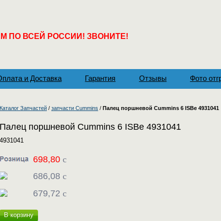
 ПО ВСЕЙ РОССИИ! ЗВОНИТЕ!
Оплата и Доставка
Гарантия
Отзывы
Фото отг
Каталог Запчастей
/
запчасти Cummins
/
Палец поршневой Cummins 6 ISBe 4931041
Палец поршневой Cummins 6 ISBe 4931041
4931041
698,80
c
686,08
c
679,72
c
В корзину