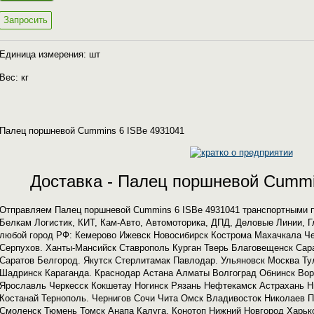
Запросить
Единица измерения: шт
Вес: кг
Палец поршневой Cummins 6 ISBe 4931041
Доставка - Палец поршневой Cummi
Отправляем Палец поршневой Cummins 6 ISBe 4931041 транспортными п
Белкам Логистик, КИТ, Кам-Авто, Автомоторика, ДПД, Деловые Линии, Г
любой город РФ: Кемерово Ижевск Новосибирск Кострома Махачкала Ч
Серпухов. Ханты-Мансийск Ставрополь Курган Тверь Благовещенск Сар
Саратов Белгород. Якутск Стерлитамак Павлодар. Ульяновск Москва Ту
Шадринск Караганда. Краснодар Астана Алматы Волгоград Обнинск Во
Ярославль Черкесск Кокшетау Ногинск Рязань Нефтекамск Астрахань Н
Костанай Тернополь. Чернигов Сочи Чита Омск Владивосток Николаев 
Смоленск Тюмень Томск Анапа Калуга. Конотоп Нижний Новгород Харьк